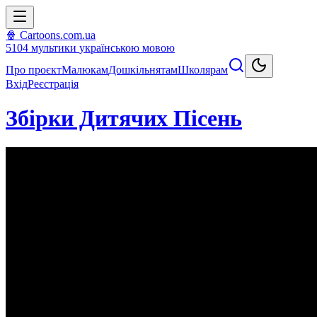
🍿 Cartoons.com.ua
5104
мультики
українською мовою
Про проєкт
Малюкам
Дошкільнятам
Школярам
Вхід
Реєстрація
Збірки Дитячих Пісень