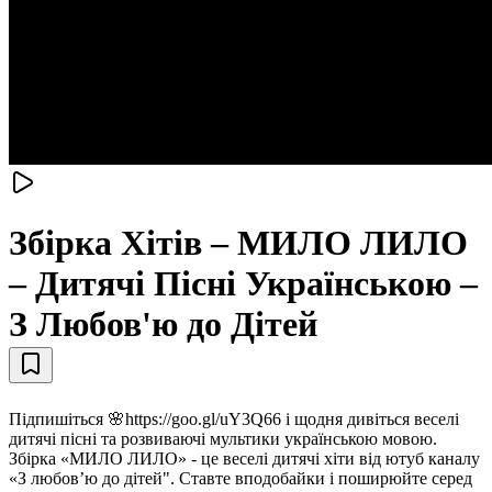
Збірка Хітів – МИЛО ЛИЛО
– Дитячі Пісні Українською –
З Любов'ю до Дітей
Підпишіться 🌸https://goo.gl/uY3Q66 і щодня дивіться веселі
дитячі пісні та розвиваючі мультики українською мовою.
Збірка «МИЛО ЛИЛО» - це веселі дитячі хіти від ютуб каналу
«З любов’ю до дітей". Ставте вподобайки і поширюйте серед