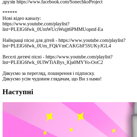
друзів https://www.facebook.com/SonechkoProject
******
Нові відео каналу:
https://www.youtube.com/playlist?
list=PLElG6fwk_0UmWUciWujjt6PMMUopmf-Ea
Найкращі пісні для дітей - https://www.youtube.com/playlist?
list=PLElG6fwk_0Um_FQkVmCAKGbF5SUKyJGL4
Веселі дитячі пісні - https://www.youtube.com/playlist?
list=PLElG6fwk_0UlWTiABys_lQa0MYYo-OoC2
Дякуємо за перегляд, поширення і підписку.
Дякуємо усім чудовим глядачам, що Ви з нами!
Наступні