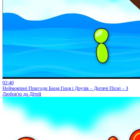
02:40
Неймовірні Пригоди Биця Гиця і Друзів – Дитячі Пісні – З
Любов'ю до Дітей