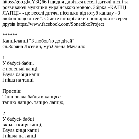
https://goo.gl/uY3Q66 і щодня дивіться веселі дитячі пісні та
розвиваючі мультики українською мовою. Збірка «КАПЦІ
ЛАПЦІ» - це веселі дитячі пісеньки від ютуб каналу «З
любов’ю до дітей". Ставте вподобайки і поширюйте серед
друзів https://www.facebook.com/SonechkoProject
******
Капці-лапці "З любов’ю до дітей"
сл.Зоряна Лісевич, муз.Олена Мачайло
1
У бабусі-бабці,
є новенькі капці.
Взула бабця капці
і піша на танці
Приспів:
Танцювала бабця в капцях:
тапцю-лапцю, тапцю-лапцю,
2
У бабусі- бабці
вкрала киця капці,
Взула киця капці
і пішла на танці