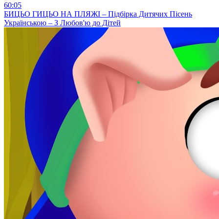
60:05
БИЦЬО ГИЦЬО НА ПЛЯЖІ – Підбірка Дитячих Пісень
Українською – З Любов'ю до Дітей