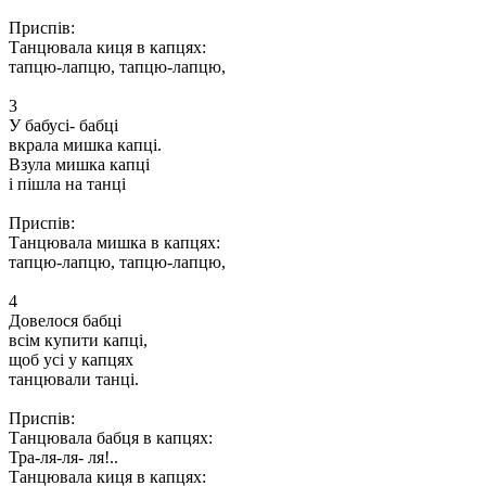
Приспів:
Танцювала киця в капцях:
тапцю-лапцю, тапцю-лапцю,
3
У бабусі- бабці
вкрала мишка капці.
Взула мишка капці
і пішла на танці
Приспів:
Танцювала мишка в капцях:
тапцю-лапцю, тапцю-лапцю,
4
Довелося бабці
всім купити капці,
щоб усі у капцях
танцювали танці.
Приспів:
Танцювала бабця в капцях:
Тра-ля-ля- ля!..
Танцювала киця в капцях: