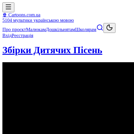
🍿 Cartoons.com.ua
5104
мультики
українською мовою
Про проєкт
Малюкам
Дошкільнятам
Школярам
Вхід
Реєстрація
Збірки Дитячих Пісень