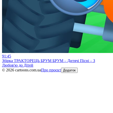
91:45
Збірка ТРАКТОРЕЦЬ БРУМ БРУМ – Дитячі Пісні – З
Любов'ю до Дітей
©
2026
cartoons.com.ua
Про проєкт
Додаток