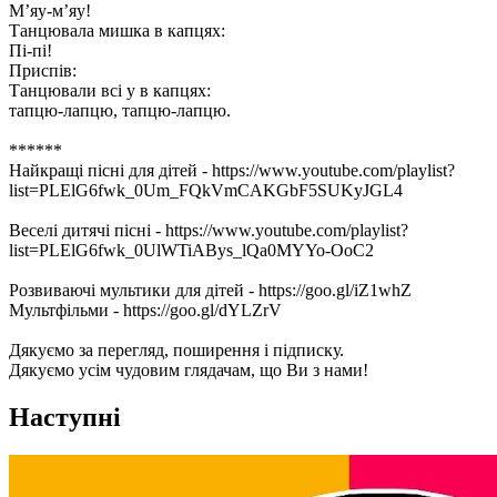
М’яу-м’яу!
Танцювала мишка в капцях:
Пі-пі!
Приспів:
Танцювали всі у в капцях:
тапцю-лапцю, тапцю-лапцю.
******
Найкращі пісні для дітей - https://www.youtube.com/playlist?
list=PLElG6fwk_0Um_FQkVmCAKGbF5SUKyJGL4
Веселі дитячі пісні - https://www.youtube.com/playlist?
list=PLElG6fwk_0UlWTiABys_lQa0MYYo-OoC2
Розвиваючі мультики для дітей - https://goo.gl/iZ1whZ
Мультфільми - https://goo.gl/dYLZrV
Дякуємо за перегляд, поширення і підписку.
Дякуємо усім чудовим глядачам, що Ви з нами!
Наступні