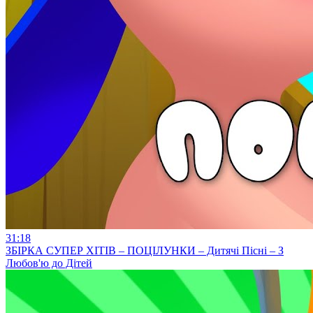
31:18
ЗБІРКА СУПЕР ХІТІВ – ПОЦІЛУНКИ – Дитячі Пісні – З
Любов'ю до Дітей