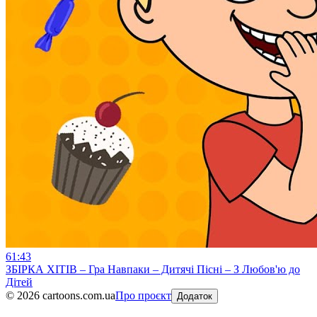
61:43
ЗБІРКА ХІТІВ – Гра Навпаки – Дитячі Пісні – З Любов'ю до
Дітей
©
2026
cartoons.com.ua
Про проєкт
Додаток