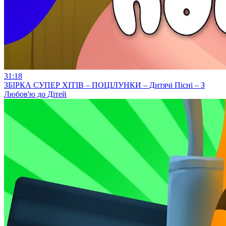
31:18
ЗБІРКА СУПЕР ХІТІВ – ПОЦІЛУНКИ – Дитячі Пісні – З
Любов'ю до Дітей