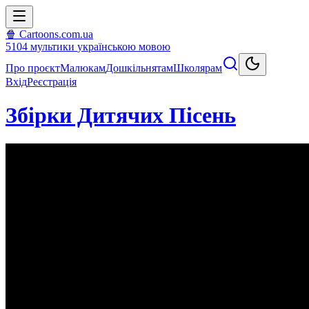
🍿 Cartoons.com.ua
5104
мультики
українською мовою
Про проєкт
Малюкам
Дошкільнятам
Школярам
Вхід
Реєстрація
Збірки Дитячих Пісень