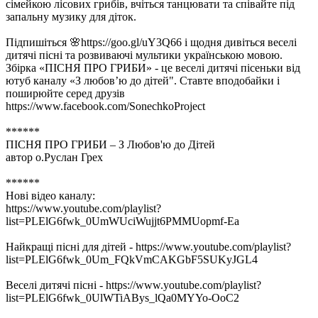
сімейкою лісових грибів, вчіться танцювати та співайте під
запальну музику для діток.
Підпишіться 🌸https://goo.gl/uY3Q66 і щодня дивіться веселі
дитячі пісні та розвиваючі мультики українською мовою.
Збірка «ПІСНЯ ПРО ГРИБИ» - це веселі дитячі пісеньки від
ютуб каналу «З любов’ю до дітей". Ставте вподобайки і
поширюйте серед друзів
https://www.facebook.com/SonechkoProject
******
ПІСНЯ ПРО ГРИБИ – З Любов'ю до Дітей
автор о.Руслан Грех
******
Нові відео каналу:
https://www.youtube.com/playlist?
list=PLElG6fwk_0UmWUciWujjt6PMMUopmf-Ea
Найкращі пісні для дітей - https://www.youtube.com/playlist?
list=PLElG6fwk_0Um_FQkVmCAKGbF5SUKyJGL4
Веселі дитячі пісні - https://www.youtube.com/playlist?
list=PLElG6fwk_0UlWTiABys_lQa0MYYo-OoC2