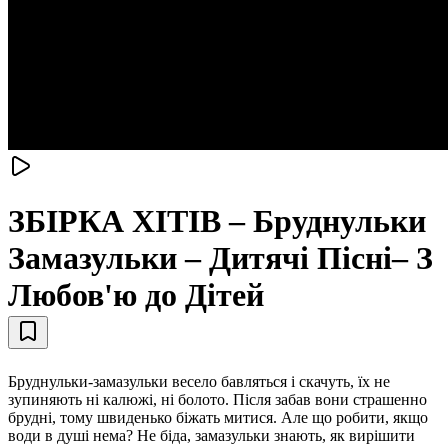
ЗБІРКА ХІТІВ – Бруднульки
Замазульки – Дитячі Пісні– З
Любов'ю до Дітей
Бруднульки-замазульки весело бавляться і скачуть, їх не
зупиняють ні калюжі, ні болото. Після забав вони страшенно
брудні, тому швиденько біжать митися. Але що робити, якщо
води в душі нема? Не біда, замазульки знають, як вирішити