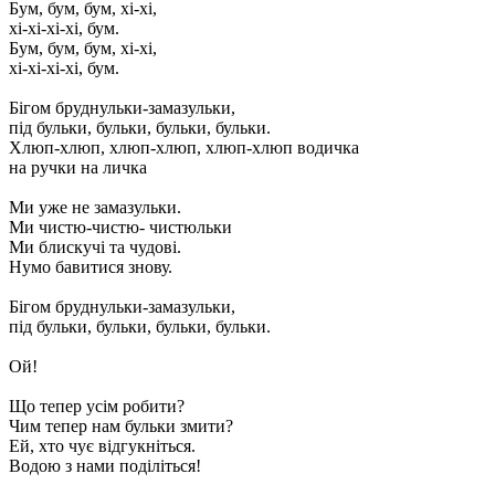
Бум, бум, бум, хі-хі,
хі-хі-хі-хі, бум.
Бум, бум, бум, хі-хі,
хі-хі-хі-хі, бум.
Бігом бруднульки-замазульки,
під бульки, бульки, бульки, бульки.
Хлюп-хлюп, хлюп-хлюп, хлюп-хлюп водичка
на ручки на личка
Ми уже не замазульки.
Ми чистю-чистю- чистюльки
Ми блискучі та чудові.
Нумо бавитися знову.
Бігом бруднульки-замазульки,
під бульки, бульки, бульки, бульки.
Ой!
Що тепер усім робити?
Чим тепер нам бульки змити?
Ей, хто чує відгукніться.
Водою з нами поділіться!