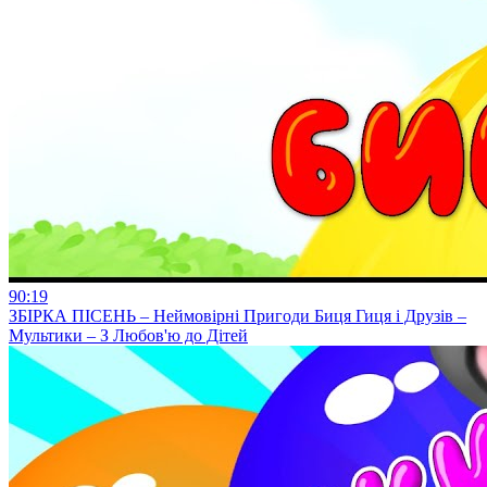
90:19
ЗБІРКА ПІСЕНЬ – Неймовірні Пригоди Биця Гиця і Друзів –
Мультики – З Любов'ю до Дітей