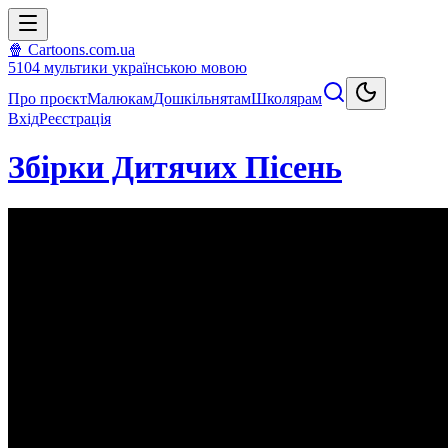
🍿 Cartoons.com.ua
5104
мультики
українською мовою
Про проєкт
Малюкам
Дошкільнятам
Школярам
Вхід
Реєстрація
Збірки Дитячих Пісень