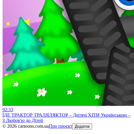
92:33
ЇДЕ ТРАКТОР ТРАЛЯЛЯКТОР – Дитячі ХІТИ Українською –
З Любов'ю до Дітей
©
2026
cartoons.com.ua
Про проєкт
Додаток