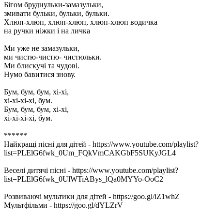
Бігом бруднульки-замазульки,
змивати бульки, бульки, бульки.
Хлюп-хлюп, хлюп-хлюп, хлюп-хлюп водичка
на ручки ніжки і на личка
Ми уже не замазульки,
ми чистю-чистю- чистюльки.
Ми блискучі та чудові.
Нумо бавитися знову.
Бум, бум, бум, хі-хі,
хі-хі-хі-хі, бум.
Бум, бум, бум, хі-хі,
хі-хі-хі-хі, бум.
******
Найкращі пісні для дітей - https://www.youtube.com/playlist?
list=PLElG6fwk_0Um_FQkVmCAKGbF5SUKyJGL4
Веселі дитячі пісні - https://www.youtube.com/playlist?
list=PLElG6fwk_0UlWTiABys_lQa0MYYo-OoC2
Розвиваючі мультики для дітей - https://goo.gl/iZ1whZ
Мультфільми - https://goo.gl/dYLZrV