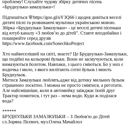
проблему! Слухайте чудову збірку дитячих пісень
«Бруднульки-замазульки»!
Підпишіться 🌸https://goo.gl/uY3Q66 і щодня дивіться веселі
дитячі пісні та розвиваючі мультики українською мовою.
Збірка «Бруднульки Замазульки» - це веселі дитячі пісеньки
від ютуб каналу «З любов’ю до дітей". Ставте вподобайки і
поширюйте серед друзів
https://www.facebook.com/SonechkoProject
Хто найвеселіший на світі, знаєте? Це Бруднульки-Замазульки,
що подібні на кольорові бульки. Вони не засмучуються, коли
вимазуються болотом. Навпаки, з цього сміються. Бо у них є
водичка і мило, з якого вилітають сотні бульок і миють
Бруднульок.
Митися Замазульки люблять,адже від дотику мильних бульок
страшенно лоскітно. І можна не просто сміятися, а реготати.
Але найсмішніше, коли в автомийку заїжджає їхній друг
Трактор помитися, і тут раз – нема води. Куди ж поділася
вода?
******
БРУДНУЛЬКИ ЗАМАЗЮЛЬКИ – З Любов'ю до Дітей
сл.Зоряна Лісевич, муз.Олена Мачайлол