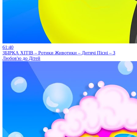
61:40
ЗБІРКА ХІТІВ – Ротики Животики – Дитячі Пісні – З
Любов'ю до Дітей