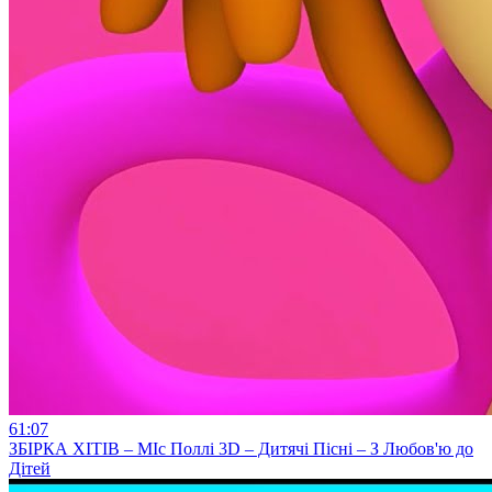
61:07
ЗБІРКА ХІТІВ – МІс Поллі 3D – Дитячі Пісні – З Любов'ю до
Дітей