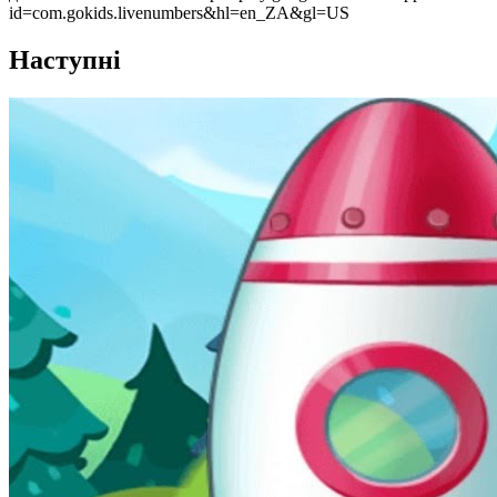
id=com.gokids.livenumbers&hl=en_ZA&gl=US
Наступні