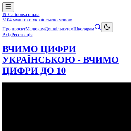
🍿 Cartoons.com.ua
5104
мультики
українською мовою
Про проєкт
Малюкам
Дошкільнятам
Школярам
Вхід
Реєстрація
ВЧИМО ЦИФРИ
УКРАЇНСЬКОЮ - ВЧИМО
ЦИФРИ ДО 10