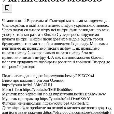
Чемнюльки й Вередульки! Сьогодні ми з вами мандруємо до
Числокраїни, в якій вивчатимемо цифри українською мовою.
Через подув сильного вітру всі цифри були розкидані по всіх
усюдах, тож ми разом з Білкою Супергероєм вирушимо
шукати цифри. Цифри після довгих мандрів будуть трохи
бруднулями, тож ми залюбки доведемо їх до ладу. Ми з вами
вчитимемо як правильно писати цифру 1, як правильно
писати цифру 2, як правильно писати цифру 3 та як
правильно писати цифру 4. А ще, ми допоможемо білочці
полляти грядочку та позбирати розсипані горішки! Вперед до
цифрової пригоди!
Подивитись дане відео: https://youtu.be/zsyPPJEGXx4
Відео про шкільні пригоди Оленки
https://youtu.be/fvL3Mrt8ZHU
Мася і Тася https://youtu.be/JMKIBnh6hec
Мультик про червоний поїзд https://youtu.be/8e1BfXhW0ww
Мультик про трактор https://youtu.be/od-Ovu6X6cY
Фігурки нечемнюльки https://youtu.be/t7QPr6erErc
Дане відео було зроблене на основі класного дитячого додатку,
для його завантаження :https://play.google.com/store/apps/details?