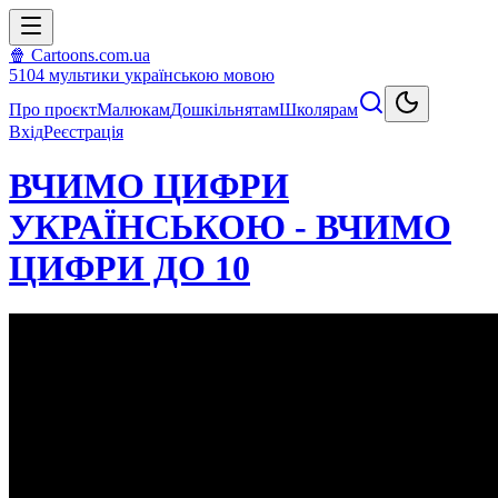
🍿 Cartoons.com.ua
5104
мультики
українською мовою
Про проєкт
Малюкам
Дошкільнятам
Школярам
Вхід
Реєстрація
ВЧИМО ЦИФРИ
УКРАЇНСЬКОЮ - ВЧИМО
ЦИФРИ ДО 10