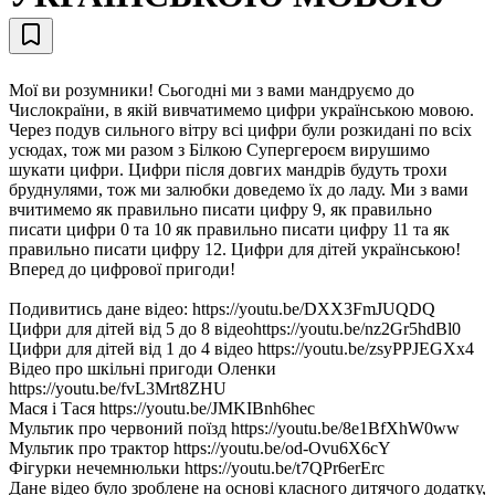
Мої ви розумники! Сьогодні ми з вами мандруємо до
Числокраїни, в якій вивчатимемо цифри українською мовою.
Через подув сильного вітру всі цифри були розкидані по всіх
усюдах, тож ми разом з Білкою Супергероєм вирушимо
шукати цифри. Цифри після довгих мандрів будуть трохи
бруднулями, тож ми залюбки доведемо їх до ладу. Ми з вами
вчитимемо як правильно писати цифру 9, як правильно
писати цифри 0 та 10 як правильно писати цифру 11 та як
правильно писати цифру 12. Цифри для дітей українською!
Вперед до цифрової пригоди!
Подивитись дане відео: https://youtu.be/DXX3FmJUQDQ
Цифри для дітей від 5 до 8 відеоhttps://youtu.be/nz2Gr5hdBl0
Цифри для дітей від 1 до 4 відео https://youtu.be/zsyPPJEGXx4
Відео про шкільні пригоди Оленки
https://youtu.be/fvL3Mrt8ZHU
Мася і Тася https://youtu.be/JMKIBnh6hec
Мультик про червоний поїзд https://youtu.be/8e1BfXhW0ww
Мультик про трактор https://youtu.be/od-Ovu6X6cY
Фігурки нечемнюльки https://youtu.be/t7QPr6erErc
Дане відео було зроблене на основі класного дитячого додатку,