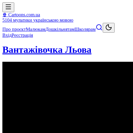
🍿 Cartoons.com.ua
5104
мультики
українською мовою
Про проєкт
Малюкам
Дошкільнятам
Школярам
Вхід
Реєстрація
Вантажівочка Льова