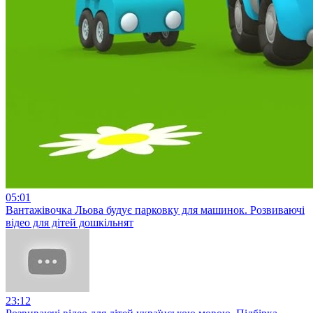
05:01
Вантажівочка Льова будує парковку для машинок. Розвиваючі
відео для дітей дошкільнят
23:12