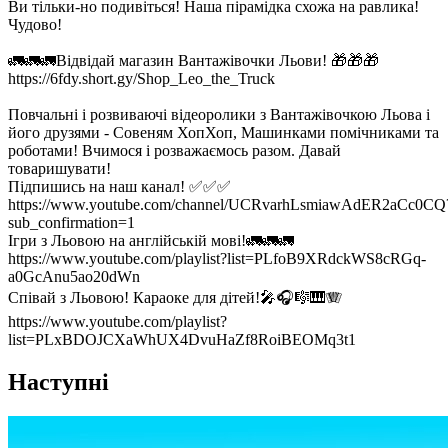
Ви тільки-но подивіться! Наша пірамідка схожа на равлика!
Чудово!
🚛🚛🚛Відвідай магазин Вантажівочки Льови! 🎁🎁🎁
https://6fdy.short.gy/Shop_Leo_the_Truck
Повчальні і розвиваючі відеоролики з Вантажівочкою Льова і
його друзями - Совеням ХопХоп, Машинками помічниками та
роботами! Вчимося і розважаємось разом. Давай
товаришувати!
Підпишись на наш канал! ✅✅✅
https://www.youtube.com/channel/UCRvarhLsmiawAdER2aCc0CQ
sub_confirmation=1
Ігри з Льовою на англійській мові!🚛🚛🚛
https://www.youtube.com/playlist?list=PLfoB9XRdckWS8cRGq-
a0GcAnu5ao20dWn
Співай з Льовою! Караоке для дітей!🎤🎧🎼🎹🪗
https://www.youtube.com/playlist?
list=PLxBDOJCXaWhUX4DvuHaZf8RoiBEOMq3t1
Наступні