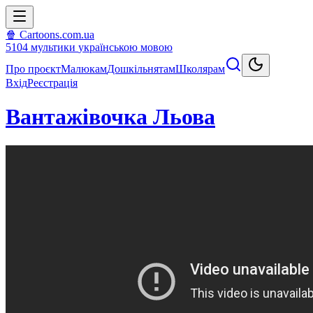
🍿 Cartoons.com.ua
5104
мультики
українською мовою
Про проєкт
Малюкам
Дошкільнятам
Школярам
Вхід
Реєстрація
Вантажівочка Льова