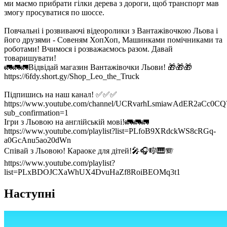
ми маємо прибрати гілки дерева з дороги, щоб транспорт мав
змогу просуватися по шоссе.
Повчальні і розвиваючі відеоролики з Вантажівочкою Льова і
його друзями - Совеням ХопХоп, Машинками помічниками та
роботами! Вчимося і розважаємось разом. Давай
товаришувати!
🚛🚛🚛Відвідай магазин Вантажівочки Льови! 🎁🎁🎁
https://6fdy.short.gy/Shop_Leo_the_Truck
Підпишись на наш канал! ✅✅✅
https://www.youtube.com/channel/UCRvarhLsmiawAdER2aCc0CQ
sub_confirmation=1
Ігри з Льовою на англійській мові!🚛🚛🚛
https://www.youtube.com/playlist?list=PLfoB9XRdckWS8cRGq-
a0GcAnu5ao20dWn
Співай з Льовою! Караоке для дітей!🎤🎧🎼🎹🪗
https://www.youtube.com/playlist?
list=PLxBDOJCXaWhUX4DvuHaZf8RoiBEOMq3t1
Наступні