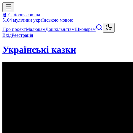
🍿 Cartoons.com.ua
5104
мультики
українською мовою
Про проєкт
Малюкам
Дошкільнятам
Школярам
Вхід
Реєстрація
Українські казки