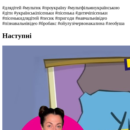
#длядітей #мультик #проукраїну #мультфільмиукраїнською
#діти #українськіпісеньки #пісенька #дитячіпісеньки
#пісенькидлядітей #песик #пригоди #навчальнівідео
#пізнавальнівідео #бробакс #ойулузічервонакалина #леобуша
Наступні