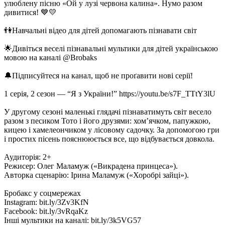
улюблену пісню «Ой у лузі червона калина». Нумо разом
дивитися! 💙💛
👫Навчальні відео для дітей допомагають пізнавати світ
🌟Дивіться веселі пізнавальні мультики для дітей українською
мовою на каналі @Brobaks
🔔Підписуйтеся на канал, щоб не проґавити нові серії!
1 серія, 2 сезон — “Я з України!” https://youtu.be/s7F_TTtY3lU
У другому сезоні маленькі глядачі пізнаватимуть світ весело
разом з песиком Тото і його друзями: хом’ячком, папужкою,
кицею і хамелеончиком у лісовому садочку. За допомогою гри
і простих пісень пояснююється все, що відбувається довкола.
Аудиторія: 2+
Режисер: Олег Маламуж («Викрадена принцеса»).
Авторка сценарію: Ірина Маламуж («Хоробрі зайці»).
Бробакс у соцмережах
Instagram: bit.ly/3Zv3KfN
Facebook: bit.ly/3vRqaKz
Інші мультики на каналі: bit.ly/3k5VG57