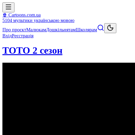
🍿 Cartoons.com.ua
5104
мультики
українською мовою
Про проєкт
Малюкам
Дошкільнятам
Школярам
Вхід
Реєстрація
ТОТО 2 сезон