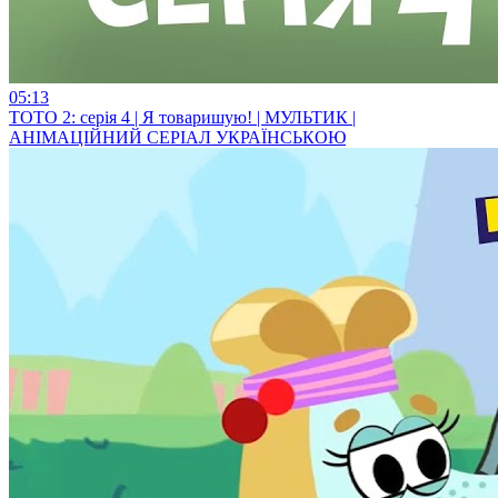
05:13
ТОТО 2: серія 4 | Я товаришую! | МУЛЬТИК |
АНІМАЦІЙНИЙ СЕРІАЛ УКРАЇНСЬКОЮ