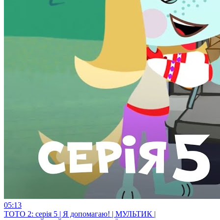
05:13
ТОТО 2: серія 5 | Я допомагаю! | МУЛЬТИК |