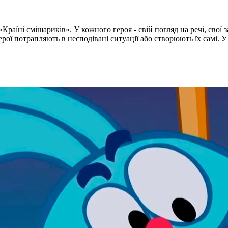
раїні смішариків». У кожного героя - свій погляд на речі, свої 
ої потрапляють в несподівані ситуації або створюють їх самі. У 