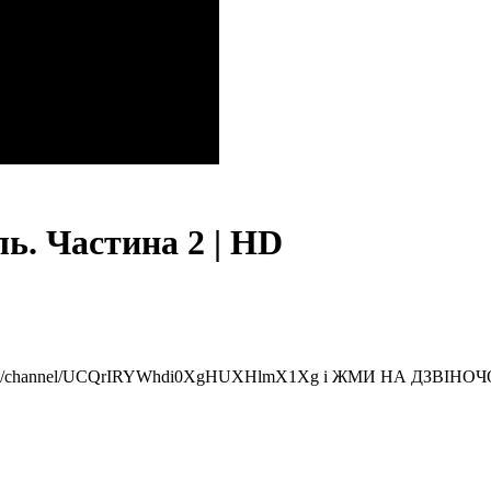
ль. Частина 2 | HD
ube.com/channel/UCQrIRYWhdi0XgHUXHlmX1Xg і ЖМИ НА ДЗВІНО