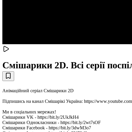
Смiшарики 2D. Всі серії поспі
Анімаційний серіал Смішарики 2D
Підпишись на канал Смiшарікі Україна: https://www.yout
Ми в соціальних мережах!
Смішарики VK - https://bit.ly/2UkJkH4
Смішарики Однокласники - https://bit.ly/2wt7sOF
Смішарики Facebook - https://bit.ly/3dwM3o7