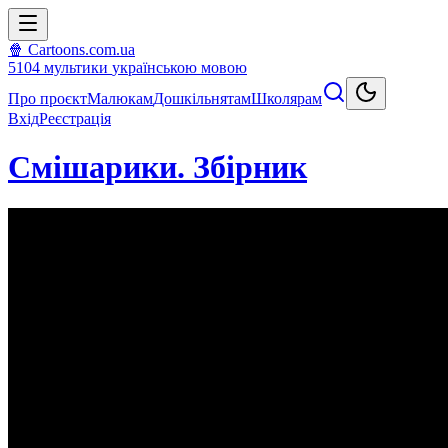
🍿 Cartoons.com.ua
5104
мультики
українською мовою
Про проєкт
Малюкам
Дошкільнятам
Школярам
Вхід
Реєстрація
Смішарики. Збірник