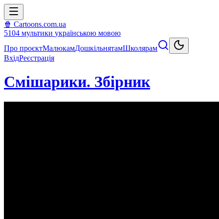
🍿 Cartoons.com.ua
5104
мультики
українською мовою
Про проєкт
Малюкам
Дошкільнятам
Школярам
Вхід
Реєстрація
Смішарики. Збірник