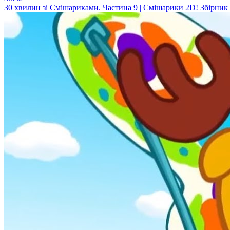
30 хвилин зі Смішариками. Частина 9 | Смішарики 2D! Збірник 