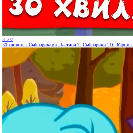
31:07
30 хвилин зі Смішариками. Частина 7 | Смішарики 2D! Збірник 