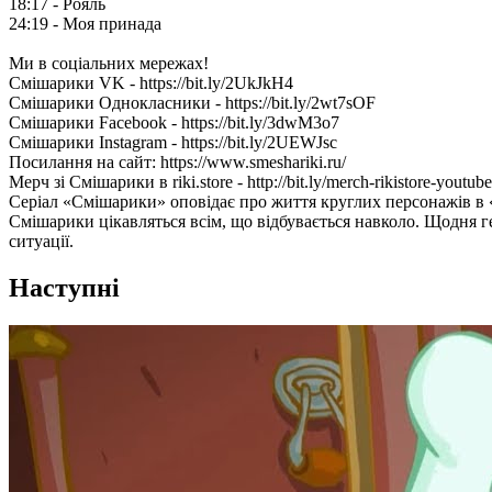
18:17 - Рояль
24:19 - Моя принада
Ми в соціальних мережах!
Смішарики VK - https://bit.ly/2UkJkH4
Смішарики Однокласники - https://bit.ly/2wt7sOF
Смішарики Facebook - https://bit.ly/3dwM3o7
Смішарики Instagram - https://bit.ly/2UEWJsc
Посилання на сайт: https://www.smeshariki.ru/
Мерч зі Смішарики в riki.store - http://bit.ly/merch-rikistore-youtube
Серіал «Смішарики» оповідає про життя круглих персонажів в «К
Смішарики цікавляться всім, що відбувається навколо. Щодня гер
ситуації.
Наступні