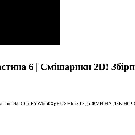
стина 6 | Смішарики 2D! Збірн
ube.com/channel/UCQrIRYWhdi0XgHUXHlmX1Xg і ЖМИ НА ДЗВІНО