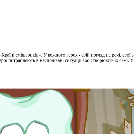
раїні смішариків». У кожного героя - свій погляд на речі, свої 
ої потрапляють в несподівані ситуації або створюють їх самі. У 