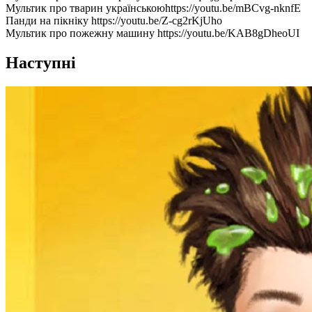
Мультик про тварин українськоюhttps://youtu.be/mBCvg-nknfE
Панди на пікніку https://youtu.be/Z-cg2rKjUho
Мультик про пожежну машину https://youtu.be/KAB8gDheoUI
Наступні