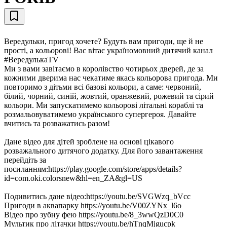
Вередульки, пригод хочете? Будуть вам пригоди, ще й не
прості, а кольорові! Вас вітає україномовний дитячий канал
#ВередулькаTV
Ми з вами завітаємо в королівство чотирьох дверей, де за
кожними дверима нас чекатиме якась кольорова пригода. Ми
повторимо з дітьми всі базові кольори, а саме: червоний,
білий, чорний, синій, жовтий, оранжевий, рожевий та сірий
кольори. Ми запускатимемо кольорові літальні кораблі та
розмальовуватимемо українського супергероя. Давайте
вчитись та розважатись разом!
Дане відео для дітей зроблене на основі цікавого
розважального дитячого додатку. Для його завантаження
перейдіть за
посиланням:https://play.google.com/store/apps/details?
id=com.oki.colorsnew&hl=en_ZA&gl=US
Подивитись дане відео:https://youtu.be/SVGWzq_bVcc
Пригоди в аквапарку https://youtu.be/V00ZYNx_l6o
Відео про зубну фею https://youtu.be/8_3wwQzD0C0
Мультик про літачки https://youtu.be/hTnqMjgucpk