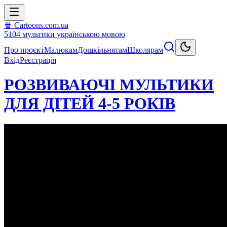
🍿 Cartoons.com.ua
5104
мультики
українською мовою
Про проєкт
Малюкам
Дошкільнятам
Школярам
Вхід
Реєстрація
РОЗВИВАЮЧІ МУЛЬТИКИ
ДЛЯ ДІТЕЙ 4-5 РОКІВ