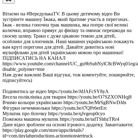
Вітаємо на #ВередулькаTV. В цьому дитячому відео Ви
зустрінете машину Їжака, який братиме участь в перегонах.
Їжак - велика гоночна трак машинка, яка попри свої великі
колючки, вправно прямує до фінішу та оминає перешкоди на
своєму шляху. Траки є дуже цікавою темою для дітей,
особливо для хлопчиків. Наші машини українською покажуть
вам круті перегони для дітей. Давайте дивитись нові
мультфільми для дітей українською мовою про машинки!
ПІДПИСАТИСЬ НА КАНАЛ
https://www.youtube.com/channel/UC_gu9bSubNylC8cBWyq01eg/a
disable_polymer=true
Нам дуже важливі Ваші відгуки, тож коментуйте, поширюйте,
підписуйтесь)
Подивитись це відео https://youtu.be/JdJAFcSY8yA
Весела поліклініка для тварин https://youtu.be/O7SZXONHqj8
Вчимо кольори українською https://youtu.be/MrSgBNwDJds
Фігурки нечемнюльки https://youtu.be/t7QPr6erErc
Мультик про білочку https://youtu.be/qJvgeop0cyo
Пожежна машина мультик https://youtu.be/udTShbzTRr4
Дане відео зроблене на основі ігрового додатку. Завантажити:
https://play.google.com/store/apps/details?
id=com.tinylabproductions.actionmonstertruck