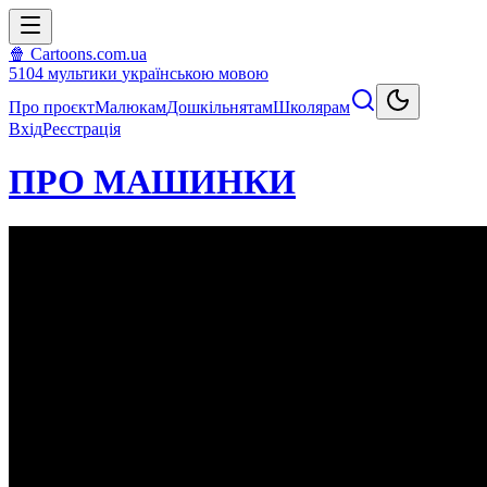
🍿 Cartoons.com.ua
5104
мультики
українською мовою
Про проєкт
Малюкам
Дошкільнятам
Школярам
Вхід
Реєстрація
ПРО МАШИНКИ