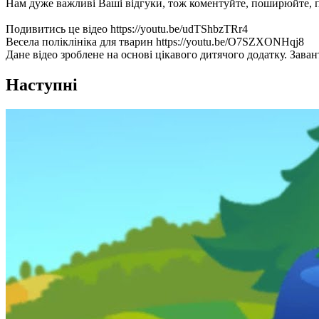
Нам дуже важливі Ваші відгуки, тож коментуйте, поширюйте, 
Подивитись це відео https://youtu.be/udTShbzTRr4
Весела поліклініка для тварин https://youtu.be/O7SZXONHqj8
Дане відео зроблене на основі цікавого дитячого додатку. Заванта
Наступні