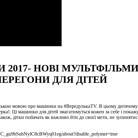
2017- НОВІ МУЛЬТФІЛЬМИ
ЕРЕГОНИ ДЛЯ ДІТЕЙ
їнською мовою про машинки на #ВередулькаTV. В цьому дитячому 
ерка!. Ці машинки для дітей змагатимуться кожен за себе і покаж
кож, дітки побачать як важливо йти до своєї мети, не зупинятис
_gu9bSubNylC8cBWyq01eg/about?disable_polymer=true