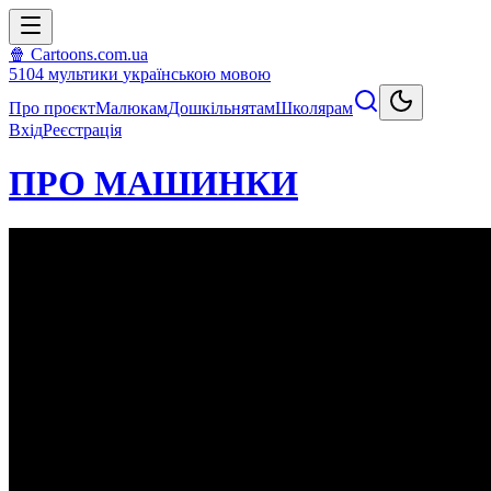
🍿 Cartoons.com.ua
5104
мультики
українською мовою
Про проєкт
Малюкам
Дошкільнятам
Школярам
Вхід
Реєстрація
ПРО МАШИНКИ