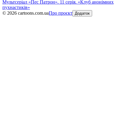
Мультсеріал «Пес Патрон». 11 серія. «Клуб анонімних
пухнастиків»
©
2026
cartoons.com.ua
Про проєкт
Додаток