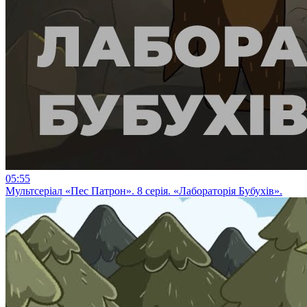
05:55
Мультсеріал «Пес Патрон». 8 серія. «Лабораторія Бубухів».