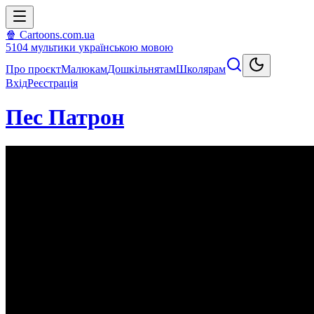
🍿 Cartoons.com.ua
5104
мультики
українською мовою
Про проєкт
Малюкам
Дошкільнятам
Школярам
Вхід
Реєстрація
Пес Патрон