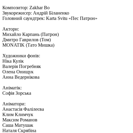
Композитор: Zakhar Bo
Звукорежисер: Андрій Біланенко
Головний саундтрек: Karta Svitu «Пес Патрон»
Актори:
Михайло Карпань (Патрон)
Дмитро Гаврилов (Том)
MONATIK (Тато Мишка)
Художники фонів:
Ніка Кулік
Валерія Погребняк
Олена Онищук
Анна Ведернікова
Аніматік:
Софія Зорська
Аніматори:
Анастасія Фалілеєва
Клим Климчук
Максим Романов
Саша Матушак
Наталя Скрябіна