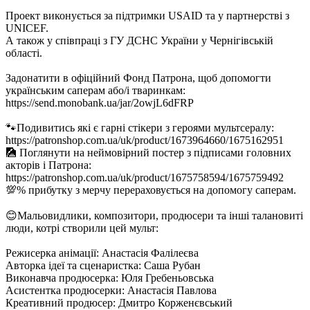
Проект виконується за підтримки USAID та у партнерстві з
UNICEF.
А також у співпраці з ГУ ДСНС України у Чернігівській
області.
Задонатити в офіційний Фонд Патрона, щоб допомогти
українським саперам або/і тваринкам:
https://send.monobank.ua/jar/2owjL6dFRP
🐾Подивитись які є гарні стікери з героями мультсералу:
https://patronshop.com.ua/uk/product/1673964660/1675162951
🎑 Поглянути на неймовірний постер з підписами головних
акторів і Патрона:
https://patronshop.com.ua/uk/product/1675758594/1675759492
💯% прибутку з мерчу перераховується на допомогу саперам.
😊Мальовидлики, композитори, продюсери та інші талановиті
люди, котрі створили цей мульт:
Режисерка анімації: Анастасія Фалілеєва
Авторка ідеї та сценаристка: Саша Рубан
Виконавча продюсерка: Юля Гребеньовська
Асистентка продюсерки: Анастасія Павлова
Креативний продюсер: Дмитро Корженєвський