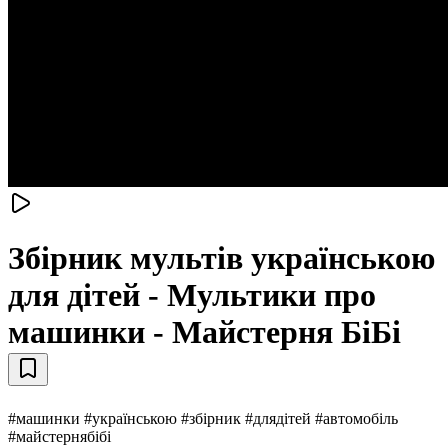
Збірник мультів українською
для дітей - Мультики про
машинки - Майстерня БіБі
#машинки #українською #збірник #длядітей #автомобіль
#майстернябібі