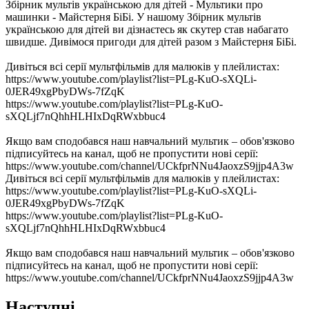
Збірник мультів українською для дітей - Мультики про
машинки - Майстерня БіБі. У нашому Збірник мультів
українською для дітей ви дізнаєтесь як скутер став набагато
швидше. Дивімося пригоди для дітей разом з Майстерня БіБі.
Дивіться всі серії мультфільмів для малюків у плейлистax:
https://www.youtube.com/playlist?list=PLg-KuO-sXQLi-
0JER49xgPbyDWs-7fZqK
https://www.youtube.com/playlist?list=PLg-KuO-
sXQLjf7nQhhHLHIxDqRWxbbuc4
Якщо вам сподобався наш навчальний мультик – обов'язково
підписуйтесь на канал, щоб не пропустити нові серії:
https://www.youtube.com/channel/UCkfprNNu4JaoxzS9jjp4A3w
Дивіться всі серії мультфільмів для малюків у плейлистax:
https://www.youtube.com/playlist?list=PLg-KuO-sXQLi-
0JER49xgPbyDWs-7fZqK
https://www.youtube.com/playlist?list=PLg-KuO-
sXQLjf7nQhhHLHIxDqRWxbbuc4
Якщо вам сподобався наш навчальний мультик – обов'язково
підписуйтесь на канал, щоб не пропустити нові серії:
https://www.youtube.com/channel/UCkfprNNu4JaoxzS9jjp4A3w
Наступні