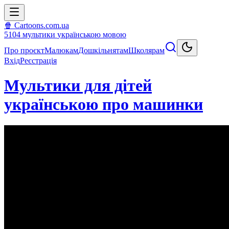
🍿 Cartoons.com.ua
5104
мультики
українською мовою
Про проєкт
Малюкам
Дошкільнятам
Школярам
Вхід
Реєстрація
Мультики для дітей
українською про машинки