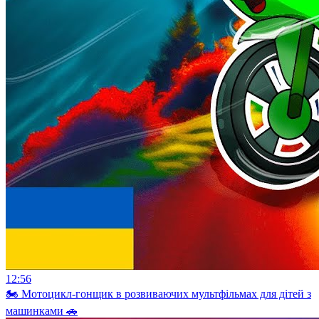
12:56
🏍️ Мотоцикл-гонщик в розвиваючих мультфільмах для дітей з
машинками 🚗