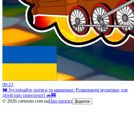
09:23
🚂 Зустрічайте потяги та машинки: Розвиваючі мультики для
дітей про транспорт! 🚗🚒
©
2026
cartoons.com.ua
Про проєкт
Додаток