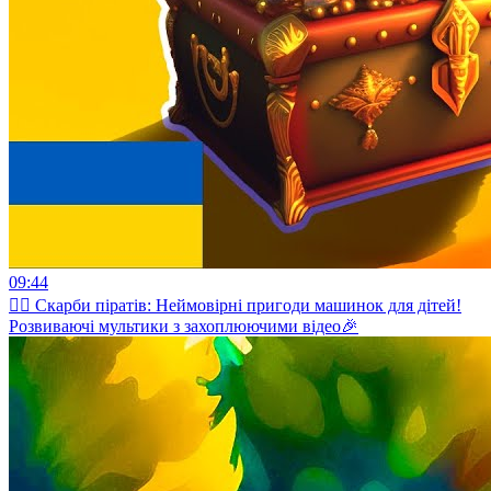
09:44
🏴‍☠️ Скарби піратів: Неймовірні пригоди машинок для дітей!
Розвиваючі мультики з захоплюючими відео🎉