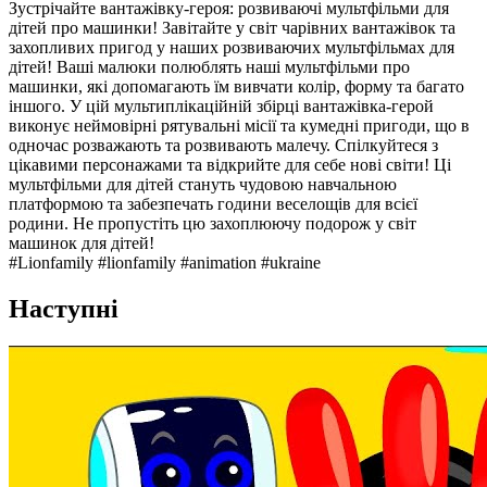
Зустрічайте вантажівку-героя: розвиваючі мультфільми для
дітей про машинки! Завітайте у світ чарівних вантажівок та
захопливих пригод у наших розвиваючих мультфільмах для
дітей! Ваші малюки полюблять наші мультфільми про
машинки, які допомагають їм вивчати колір, форму та багато
іншого. У цій мультиплікаційній збірці вантажівка-герой
виконує неймовірні рятувальні місії та кумедні пригоди, що в
одночас розважають та розвивають малечу. Спілкуйтеся з
цікавими персонажами та відкрийте для себе нові світи! Ці
мультфільми для дітей стануть чудовою навчальною
платформою та забезпечать години веселощів для всієї
родини. Не пропустіть цю захоплюючу подорож у світ
машинок для дітей!
#Lionfamily #lionfamily #animation #ukraine
Наступні