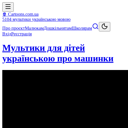
🍿 Cartoons.com.ua
5104
мультики
українською мовою
Про проєкт
Малюкам
Дошкільнятам
Школярам
Вхід
Реєстрація
Мультики для дітей
українською про машинки