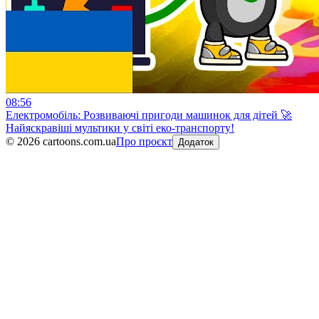
08:56
Електромобіль: Розвиваючі пригоди машинок для дітей 🚀
Найяскравіші мультики у світі еко-транспорту!
©
2026
cartoons.com.ua
Про проєкт
Додаток