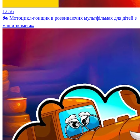
12:56
🏍️ Мотоцикл-гонщик в розвиваючих мультфільмах для дітей з
машинками 🚗