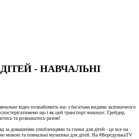
ДІТЕЙ - НАВЧАЛЬНІ
авчальне відео познайомить нас з багатьма видами залізничного
 спостерігатимемо що і як цей транспорт виконує. Грейдер,
читись та розважатись разом!
д за домашніми улюбленцями та гонки для дітей - це все на
кою мовою та повчальні мультики для дітей. На #ВередулькаТV