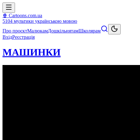
🍿 Cartoons.com.ua
5104
мультики
українською мовою
Про проєкт
Малюкам
Дошкільнятам
Школярам
Вхід
Реєстрація
МАШИНКИ