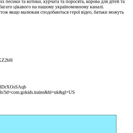
 песики та котики, курчата та поросята, корова для дітей та
 багато цікавого на нашому україномовному каналі.
, тож якщо малюкам сподобаються герої відео, батьки можуть
iKZ2bH
c8DrXOsSAqb
ails?id=com.gokids.trains&hl=uk&gl=US