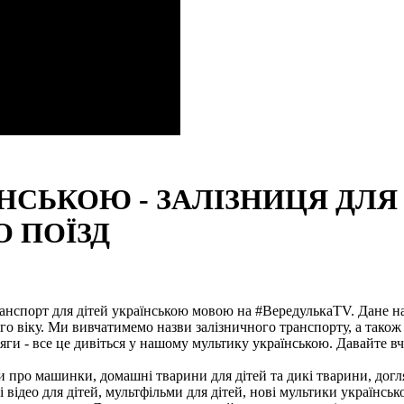
СЬКОЮ - ЗАЛІЗНИЦЯ ДЛЯ 
О ПОЇЗД
ранспорт для дітей українською мовою на #ВередулькаTV. Дане н
ого віку. Ми вивчатимемо назви залізничного транспорту, а також
тяги - все це дивіться у нашому мультику українською. Давайте в
 про машинки, домашні тварини для дітей та дикі тварини, догля
відео для дітей, мультфільми для дітей, нові мультики українсь