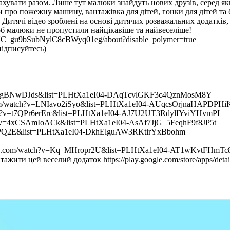
хувати разом. Лише тут малюки знайдуть нових друзів, серед яких
и про пожежну машину, вантажівка для дітей, гонки для дітей та
Дитячі відео зроблені на основі дитячих розважальних додатків
об малюки не пропустили найцікавіше та найвеселіше!
_gu9bSubNylC8cBWyq01eg/about?disable_polymer=true
підписуйтесь)
=MrSgBNwDJds&list=PLHtXa1eI04-DAqTcvlGKF3c4QznMosM8Y
e.com/watch?v=LNIavo2iSyo&list=PLHtXa1eI04-AUqcsOrjnaHAPDPH
atch?v=t7QPr6erErc&list=PLHtXa1eI04-AJ7U2UT3RdylIYviYHvmPI
ch?v=4xCSAmIoACk&list=PLHtXa1eI04-AsAf7JjG_5FeqhF9f8JP5t
rkPQ2E&list=PLHtXa1eI04-DkhElguAW3RKtirYxBbohm
ube.com/watch?v=Kq_MHropr2U&list=PLHtXa1eI04-AT1wKvtFHmT
ажити цей веселий додаток https://play.google.com/store/apps/det