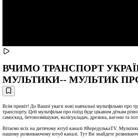
ВЧИМО ТРАНСПОРТ УКРАЇН
МУЛЬТИКИ-- МУЛЬТИК ПР
Всім привіт! До Вашої уваги нові навчальні мультфільми про т
транспорту. Цей мультфільм про поїзд буде цікавим діткам різн
самоскид, бетонозмішувач, колієукладач, дрезина, вагони та по
Вітаємо всіх на дитячому ютуб каналі #ВередулькаТV. Мультики
нашому розвиваючому ютуб каналі. Тут Ви знайдете розвиваючі 