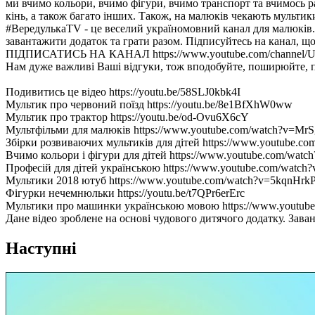
ми вчимо кольори, вчимо фігури, вчимо транспорт та вчимось ра
кінь, а також багато інших. Також, на малюків чекають мультик
#ВередулькаТV - це веселий україномовний канал для малюків. 
завантажити додаток та грати разом. Підписуйтесь на канал, щ
ПІДПИСАТИСЬ НА КАНАЛ https://www.youtube.com/channel/UC
Нам дуже важливі Ваші відгуки, тож вподобуйте, поширюйте, 
Подивитись це відео https://youtu.be/58SLJ0kbk4I
Мультик про червоний поїзд https://youtu.be/8e1BfXhW0ww
Мультик про трактор https://youtu.be/od-Ovu6X6cY
Мультфільми для малюків https://www.youtube.com/watch?v
Збірки розвиваючих мультиків для дітей https://www.youtub
Вчимо кольори і фігури для дітей https://www.youtube.com/w
Професій для дітей українською https://www.youtube.com/wat
Мультики 2018 ютуб https://www.youtube.com/watch?v=5kqnH
Фігурки нечемнюльки https://youtu.be/t7QPr6erErc
Мультики про машинки українською мовою https://www.yout
Дане відео зроблене на основі чудового дитячого додатку. Завант
Наступні