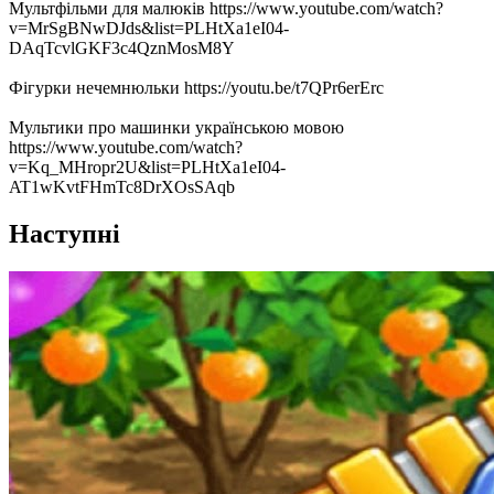
Мультфільми для малюків https://www.youtube.com/watch?
v=MrSgBNwDJds&list=PLHtXa1eI04-
DAqTcvlGKF3c4QznMosM8Y
Фігурки нечемнюльки https://youtu.be/t7QPr6erErc
Мультики про машинки українською мовою
https://www.youtube.com/watch?
v=Kq_MHropr2U&list=PLHtXa1eI04-
AT1wKvtFHmTc8DrXOsSAqb
Наступні