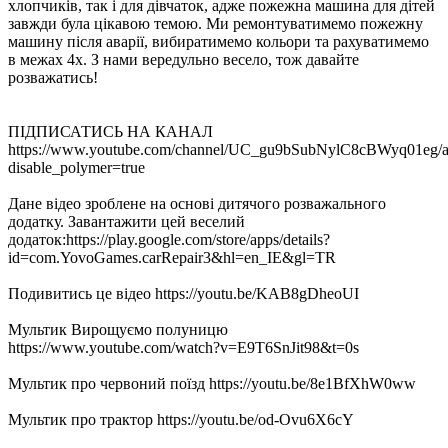
хлопчиків, так і для дівчаток, адже пожежна машина для дітей
завжди була цікавою темою. Ми ремонтуватимемо пожежну
машину після аварії, вибиратимемо кольори та рахуватимемо
в межах 4х. З нами вередульно весело, тож давайте
розважатись!
ПІДПИСАТИСЬ НА КАНАЛ
https://www.youtube.com/channel/UC_gu9bSubNylC8cBWyq01eg/a
disable_polymer=true
Дане відео зроблене на основі дитячого розважального
додатку. Завантажити цей веселий
додаток:https://play.google.com/store/apps/details?
id=com.YovoGames.carRepair3&hl=en_IE&gl=TR
Подивитись це відео https://youtu.be/KAB8gDheoUI
Мультик Вирощуємо полуницю
https://www.youtube.com/watch?v=E9T6SnJit98&t=0s
Мультик про червоний поїзд https://youtu.be/8e1BfXhW0ww
Мультик про трактор https://youtu.be/od-Ovu6X6cY