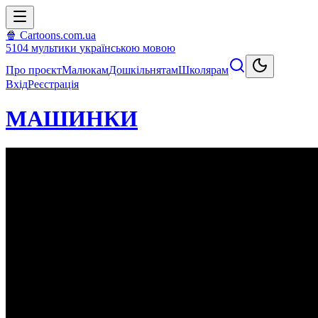
🍿 Cartoons.com.ua
5104
мультики
українською мовою
Про проєкт
Малюкам
Дошкільнятам
Школярам
Вхід
Реєстрація
МАШИНКИ