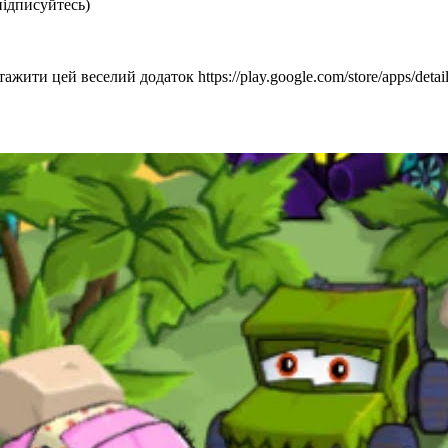
підписуйтесь)
жити цей веселий додаток https://play.google.com/store/apps/detail