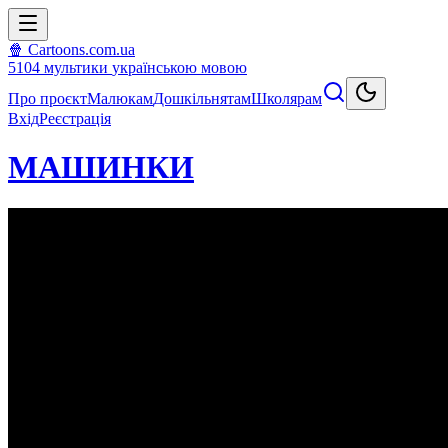
🍿 Cartoons.com.ua
5104
мультики
українською мовою
Про проєкт
Малюкам
Дошкільнятам
Школярам
Вхід
Реєстрація
МАШИНКИ