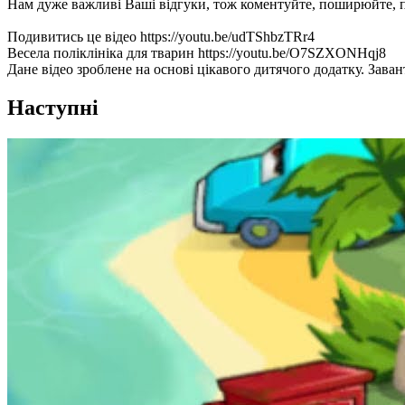
Нам дуже важливі Ваші відгуки, тож коментуйте, поширюйте, 
Подивитись це відео https://youtu.be/udTShbzTRr4
Весела поліклініка для тварин https://youtu.be/O7SZXONHqj8
Дане відео зроблене на основі цікавого дитячого додатку. Заванта
Наступні