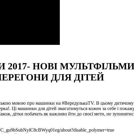
2017- НОВІ МУЛЬТФІЛЬМИ
ЕРЕГОНИ ДЛЯ ДІТЕЙ
їнською мовою про машинки на #ВередулькаTV. В цьому дитячому 
ерка!. Ці машинки для дітей змагатимуться кожен за себе і покаж
кож, дітки побачать як важливо йти до своєї мети, не зупинятис
_gu9bSubNylC8cBWyq01eg/about?disable_polymer=true