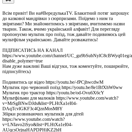
Всім привіт! Ви на#ВередулькаTV. Блакитний потяг запрошує
до казкової мандрівки з сюрпризами. Поїдемо з ним та
звірятами? Ми знайомитимось з звірятами, вчитимемо назви
тварин. Також, вчимо український алфавіт! Для перегляду
пропонуємо мультик про поїзд, тож давайте подивимось цей
мультфільм українською. Давайте розважатись!
ПІДПИСАТИСЬ НА КАНАЛ
https://www.youtube.com/channel/UC_gu9bSubNylC8cBWyq01eg/a
disable_polymer=true
Нам дуже важливі Ваші відгуки, тож коментуйте, поширюйте,
підписуйтесь)
Подивитись це відео https://youtu.be/-fPCjhwcdwM
Мультик про червоний поїзд https://youtu.be/8e1BfXhW0ww
Мультик про трактор https://youtu.be/od-Ovu6X6cY
Мультфільми для малюків https://www.youtube.com/watch?
v=MrSgBNwDJds&list=PLHtXa1eI04-
DAqTcvlGKF3c4QznMosM8Y
Збірки розвиваючих мультиків для дітей
https://www.youtube.com/watch?
v=LNIavo2iSyo&list=PLHtXa1eI04-
AUqcsOrjnaHAPDPHiKZ2bH