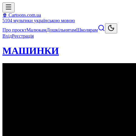
🍿 Cartoons.com.ua
5104
мультики
українською мовою
Про проєкт
Малюкам
Дошкільнятам
Школярам
Вхід
Реєстрація
МАШИНКИ