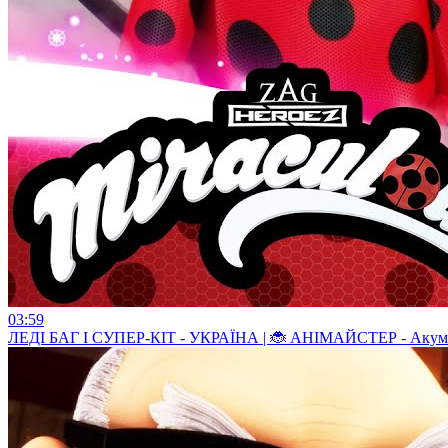
03:59
ЛЕДI БАГ I СУПЕР-КIТ - УКРАЇНА | 🐞 АНІМАЙСТЕР - Акуматиз