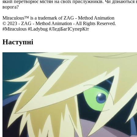
який перетворює містян на своїх прислужників. Чи дізнаються в
ворога?
Miraculous™ is a trademark of ZAG - Method Animation
© 2023 - ZAG - Method Animation - All Rights Reserved.
#Miraculous #Ladybug #ЛедіБагІСуперКіт
Наступні