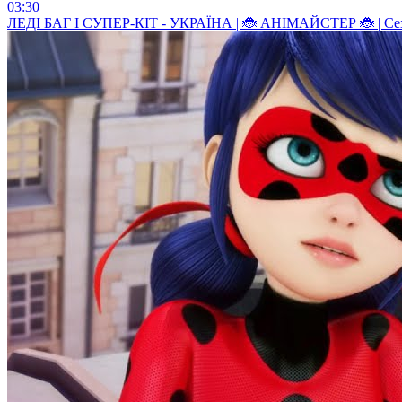
03:30
ЛЕДI БАГ I СУПЕР-КIТ - УКРАЇНА | 🐞 АНІМАЙСТЕР 🐞 | Сезо