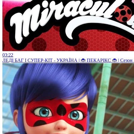
03:22
ЛЕДI БАГ I СУПЕР-КIТ - УКРАЇНА | 🐞 ПЕКАРІКС 🐞 | Сезон 3