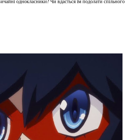
 звичайні однокласники? Чи вдасться їм подолати спільного