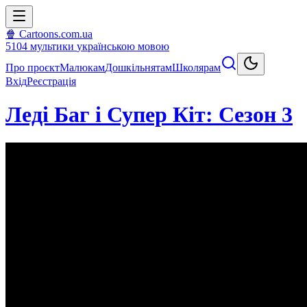
🍿 Cartoons.com.ua
5104
мультики
українською мовою
Про проєкт
Малюкам
Дошкільнятам
Школярам
Вхід
Реєстрація
Леді Баг і Супер Кіт: Сезон 3