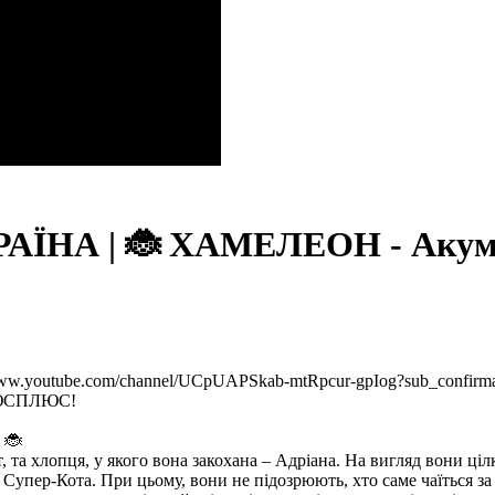
ЇНА | 🐞 ХАМЕЛЕОН - Акумати
/www.youtube.com/channel/UCpUAPSkab-mtRpcur-gpIog?sub_confirm
ПЛЮСПЛЮС!
 🐞
т, та хлопця, у якого вона закохана – Адріана. На вигляд вони ці
а Супер-Кота. При цьому, вони не підозрюють, хто саме чаїться 