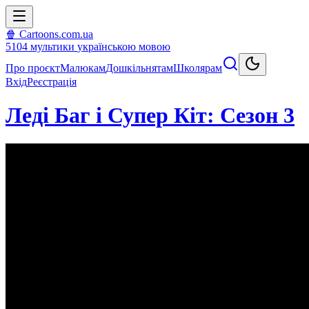
🍿 Cartoons.com.ua
5104
мультики
українською мовою
Про проєкт
Малюкам
Дошкільнятам
Школярам
Вхід
Реєстрація
Леді Баг і Супер Кіт: Сезон 3