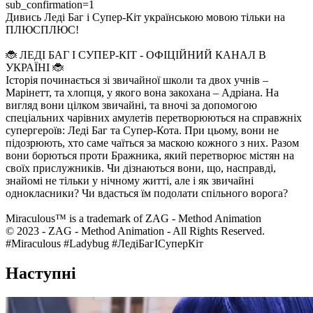
sub_confirmation=1
Дивись Леді Баг і Супер-Кіт українською мовою тільки на
ПЛЮСПЛЮС!
🐞 ЛЕДІ БАГ І СУПЕР-КІТ - ОФІЦІЙНИЙ КАНАЛ В
УКРАЇНІ 🐞
Історія починається зі звичайної школи та двох учнів –
Марінетт, та хлопця, у якого вона закохана – Адріана. На
вигляд вони цілком звичайні, та вночі за допомогою
спеціальних чарівних амулетів перетворюються на справжніх
супергероїв: Леді Баг та Супер-Кота. При цьому, вони не
підозрюють, хто саме чаїться за маскою кожного з них. Разом
вони борються проти Бражника, який перетворює містян на
своїх прислужників. Чи дізнаються вони, що, насправді,
знайомі не тільки у нічному житті, але і як звичайні
однокласники? Чи вдасться їм подолати спільного ворога?
Miraculous™ is a trademark of ZAG - Method Animation
© 2023 - ZAG - Method Animation - All Rights Reserved.
#Miraculous #Ladybug #ЛедіБагІСуперКіт
Наступні