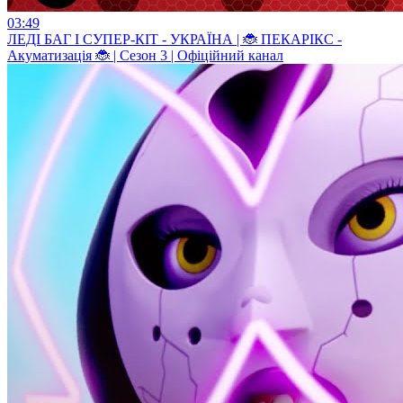
03:49
ЛЕДI БАГ I СУПЕР-КIТ - УКРАЇНА | 🐞 ПЕКАРІКС -
Акуматизація 🐞 | Сезон 3 | Офіційний канал