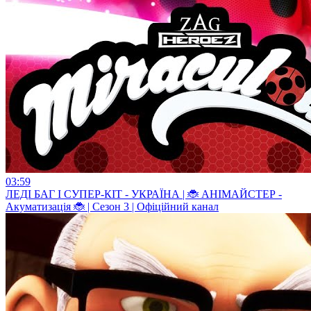
03:59
ЛЕДI БАГ I СУПЕР-КIТ - УКРАЇНА | 🐞 АНІМАЙСТЕР -
Акуматизація 🐞 | Сезон 3 | Офіційний канал