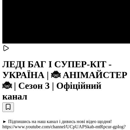
ЛЕДI БАГ I СУПЕР-КIТ -
УКРАЇНА | 🐞 АНІМАЙСТЕР
🐞 | Сезон 3 | Офіційний
канал
► Підпишись на наш канал і дивись нові відео щодня!
https://www.youtube.com/channel/UCpUAPSkab-mtRpcur-gpIog?