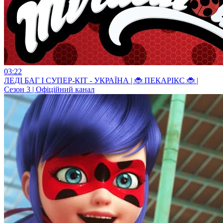
03:22
ЛЕДI БАГ I СУПЕР-КIТ - УКРАЇНА | 🐞 ПЕКАРІКС 🐞 |
Сезон 3 | Офіційний канал