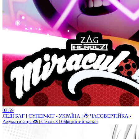
03:59
ЛЕДI БАГ I СУПЕР-КIТ - УКРАЇНА | 🐞 ЧАСОВЕРТІЙКА -
Акуматизація 🐞 | Сезон 3 | Офіційний канал