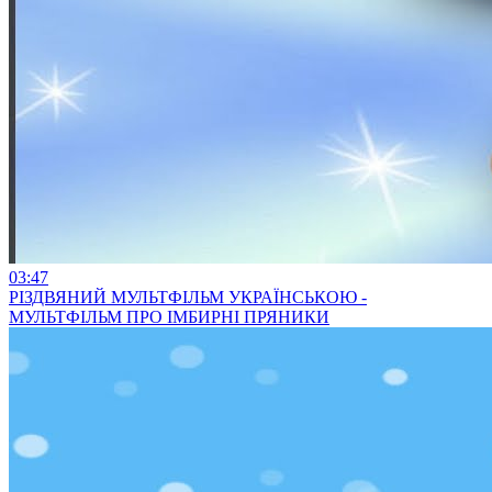
03:47
РІЗДВЯНИЙ МУЛЬТФІЛЬМ УКРАЇНСЬКОЮ -
МУЛЬТФІЛЬМ ПРО ІМБИРНІ ПРЯНИКИ