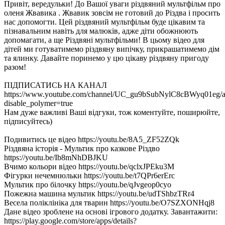
Привіт, вередульки! До Вашої уваги різдвяний мультфільм про
оленя Жвавика . Жвавик зовсім не готовий до Різдва і просить
нас допомогти. Цей різдвяний мультфільм буде цікавим та
пізнавальним навіть для малюків, адже діти обожнюють
допомагати, а ще Різдвяні мультфільми! В цьому відео для
дітей ми готуватимемо різдвяну випічку, прикрашатимемо дім
та ялинку. Давайте поринемо у цю цікаву різдвяну пригоду
разом!
ПІДПИСАТИСЬ НА КАНАЛ
https://www.youtube.com/channel/UC_gu9bSubNylC8cBWyq01eg/a
disable_polymer=true
Нам дуже важливі Ваші відгуки, тож коментуйте, поширюйте,
підписуйтесь)
Подивитись це відео https://youtu.be/8A5_ZF52ZQk
Різдвяна історія - Мультик про казкове Різдво
https://youtu.be/Ib8mNhDBJKU
Вчимо кольори відео https://youtu.be/qclxJPEku3M
Фігурки нечемнюльки https://youtu.be/t7QPr6erErc
Мультик про білочку https://youtu.be/qJvgeop0cyo
Пожежна машина мультик https://youtu.be/udTShbzTRr4
Весела поліклініка для тварин https://youtu.be/O7SZXONHqj8
Дане відео зроблене на основі ігрового додатку. Завантажити:
https://play.google.com/store/apps/details?