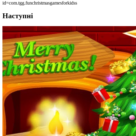
id=com.tgg.funchristmasgamesforkidss
Наступні