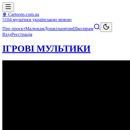
🍿 Cartoons.com.ua
5104
мультики
українською мовою
Про проєкт
Малюкам
Дошкільнятам
Школярам
Вхід
Реєстрація
ІГРОВІ МУЛЬТИКИ