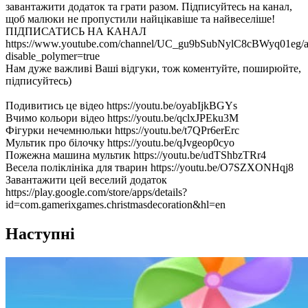
завантажити додаток та грати разом. Підписуйтесь на канал,
щоб малюки не пропустили найцікавіше та найвеселіше!
ПІДПИСАТИСЬ НА КАНАЛ
https://www.youtube.com/channel/UC_gu9bSubNylC8cBWyq01eg/a
disable_polymer=true
Нам дуже важливі Ваші відгуки, тож коментуйте, поширюйте,
підписуйтесь)
Подивитись це відео https://youtu.be/oyabIjkBGYs
Вчимо кольори відео https://youtu.be/qclxJPEku3M
Фігурки нечемнюльки https://youtu.be/t7QPr6erErc
Мультик про білочку https://youtu.be/qJvgeop0cyo
Пожежна машина мультик https://youtu.be/udTShbzTRr4
Весела поліклініка для тварин https://youtu.be/O7SZXONHqj8
Завантажити цей веселий додаток
https://play.google.com/store/apps/details?
id=com.gamerixgames.christmasdecoration&hl=en
Наступні