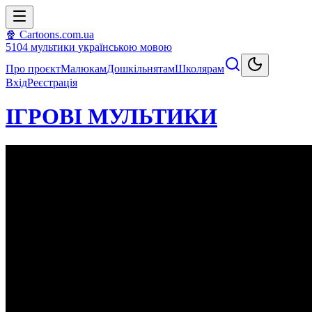
🍿 Cartoons.com.ua
5104
мультики
українською мовою
Про проєкт
Малюкам
Дошкільнятам
Школярам
Вхід
Реєстрація
ІГРОВІ МУЛЬТИКИ