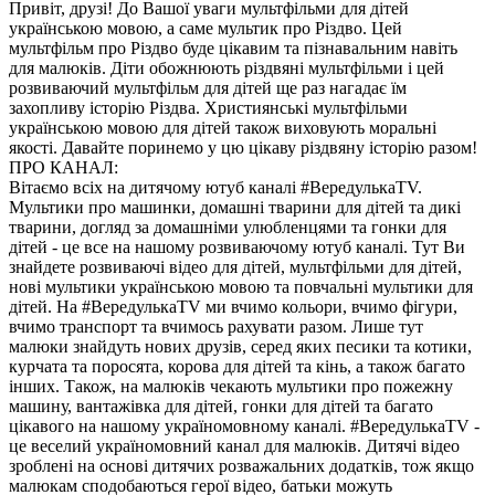
Привіт, друзі! До Вашої уваги мультфільми для дітей
українською мовою, а саме мультик про Різдво. Цей
мультфільм про Різдво буде цікавим та пізнавальним навіть
для малюків. Діти обожнюють різдвяні мультфільми і цей
розвиваючий мультфільм для дітей ще раз нагадає їм
захопливу історію Різдва. Християнські мультфільми
українською мовою для дітей також виховують моральні
якості. Давайте поринемо у цю цікаву різдвяну історію разом!
ПРО КАНАЛ:
Вітаємо всіх на дитячому ютуб каналі #ВередулькаТV.
Мультики про машинки, домашні тварини для дітей та дикі
тварини, догляд за домашніми улюбленцями та гонки для
дітей - це все на нашому розвиваючому ютуб каналі. Тут Ви
знайдете розвиваючі відео для дітей, мультфільми для дітей,
нові мультики українською мовою та повчальні мультики для
дітей. На #ВередулькаТV ми вчимо кольори, вчимо фігури,
вчимо транспорт та вчимось рахувати разом. Лише тут
малюки знайдуть нових друзів, серед яких песики та котики,
курчата та поросята, корова для дітей та кінь, а також багато
інших. Також, на малюків чекають мультики про пожежну
машину, вантажівка для дітей, гонки для дітей та багато
цікавого на нашому україномовному каналі. #ВередулькаТV -
це веселий україномовний канал для малюків. Дитячі відео
зроблені на основі дитячих розважальних додатків, тож якщо
малюкам сподобаються герої відео, батьки можуть