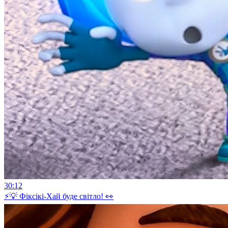
30:12
⚡💡 Фіксікі-Хай буде світло! 👀