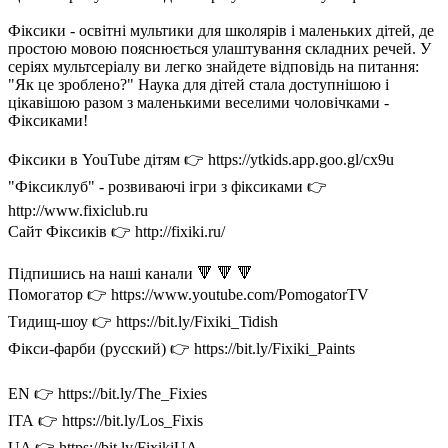
Фіксики - освітні мультики для школярів і маленьких дітей, де
простою мовою пояснюється улаштування складних речей. У
серіях мультсеріалу ви легко знайдете відповідь на питання:
"Як це зроблено?" Наука для дітей стала доступнішою і
цікавішою разом з маленькими веселими чоловічками -
Фіксиками!
Фіксики в YouTube дітям 👉 https://ytkids.app.goo.gl/cx9u
"Фіксиклуб" - розвиваючі ігри з фіксиками 👉
http://www.fixiclub.ru
Сайт Фіксиків 👉 http://fixiki.ru/
Підпишись на наші канали 🔻 🔻 🔻
Помогатор 👉 https://www.youtube.com/PomogatorTV
Тидищ-шоу 👉 https://bit.ly/Fixiki_Tidish
Фікси-фарби (русский) 👉 https://bit.ly/Fixiki_Paints
EN 👉 https://bit.ly/The_Fixies
ІТА 👉 https://bit.ly/Los_Fixis
UA 👉 https://bit.ly/FixikiUA