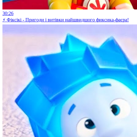
30:26
⚡ Фіксікі - Пригоди і витівки найшвидшого фиксика-фаєра!