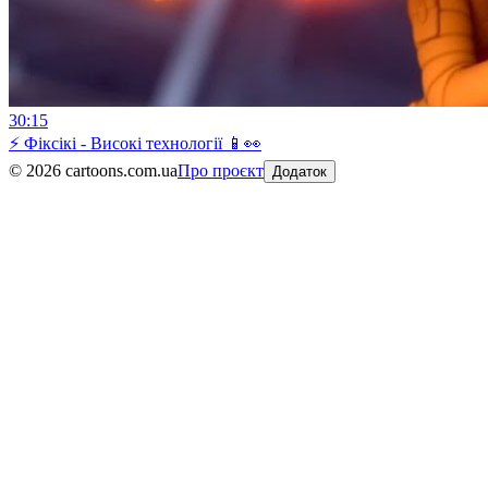
30:15
⚡ Фіксікі - Високі технології 📱👀
©
2026
cartoons.com.ua
Про проєкт
Додаток