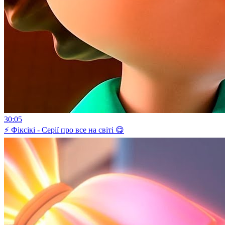
30:05
⚡ Фіксікі - Серії про все на світі 😋