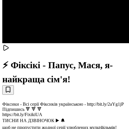
⚡ Фіксікі - Папус, Мася, я-
найкраща сім'я!
Фіксики - Всі серії Фіксиків українською - http://bit.ly/2aYg1jP
Підпишись 🔻 🔻 🔻
https://bit.ly/FixikiUA
ТИСНИ НА ДЗВІНОЧОК ▶️ 🔔
щоб не пропустити жодної серії улюблених мультфільмів!