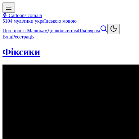
🍿 Cartoons.com.ua
5104
мультики
українською мовою
Про проєкт
Малюкам
Дошкільнятам
Школярам
Вхід
Реєстрація
Фіксики