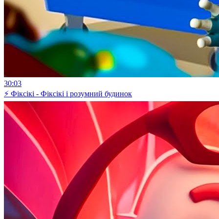
30:03
⚡ Фіксікі - Фіксікі і розумний будинок