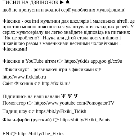
ТИСНИ НА ДЗВІНОЧОК ▶️ 🔔
щоб не пропустити жодної серії улюблених мультфільмів!
Фіксики - освітні мультики для школярів і маленьких дітей, де
простою мовою пояснюється улаштування складних речей. У
серіях мультсеріалу ви легко знайдете відповідь на питання:
"Як це зроблено?" Наука для дітей стала доступнішою і
цікавішою разом з маленькими веселими чоловічками -
Фіксиками!
Фіксики в YouTube дітям 👉 https://ytkids.app.goo.gl/cx9u
"Фіксиклуб" - розвиваючі ігри з фіксиками 👉
http://www.fixiclub.ru
Сайт Фіксиків 👉 http://fixiki.ru/
Підпишись на наші канали 🔻 🔻 🔻
Помогатор 👉 https://www.youtube.com/PomogatorTV
Тидищ-шоу 👉 https://bit.ly/Fixiki_Tidish
Фікси-фарби (русский) 👉 https://bit.ly/Fixiki_Paints
EN 👉 https://bit.ly/The_Fixies