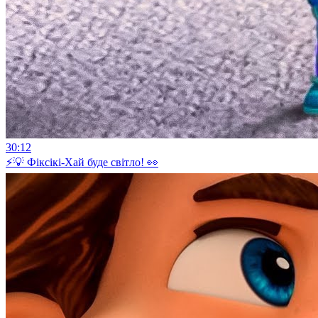
30:12
⚡💡 Фіксікі-Хай буде світло! 👀