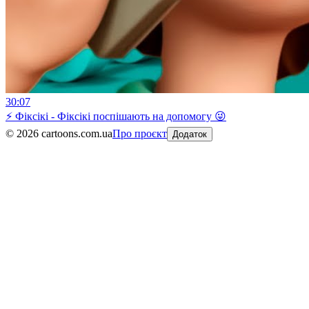
30:07
⚡ Фіксікі - Фіксікі поспішають на допомогу 😜
©
2026
cartoons.com.ua
Про проєкт
Додаток