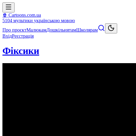
🍿 Cartoons.com.ua
5104
мультики
українською мовою
Про проєкт
Малюкам
Дошкільнятам
Школярам
Вхід
Реєстрація
Фіксики