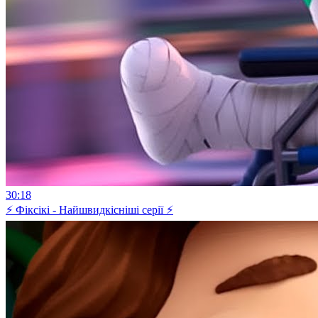
30:18
⚡ Фіксікі - Найшвидкісніші серії ⚡