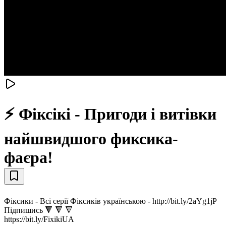
⚡ Фіксікі - Пригоди і витівки
найшвидшого фиксика-
фаєра!
Фіксики - Всі серії Фіксиків українською - http://bit.ly/2aYg1jP
Підпишись 🔻 🔻 🔻
https://bit.ly/FixikiUA