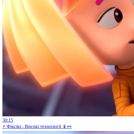
30:15
⚡ Фіксікі - Високі технології 📱👀