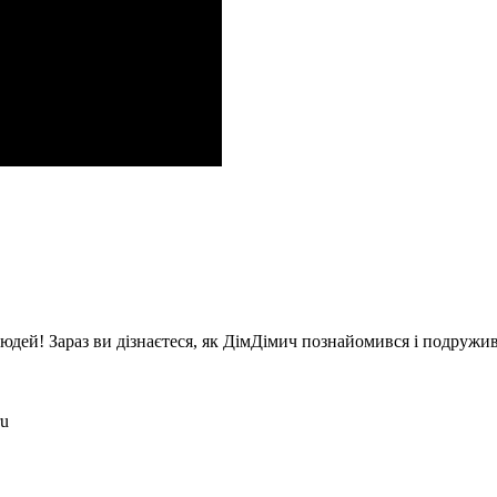
 і людей! Зараз ви дізнаєтеся, як ДімДімич познайомився і подруж
ru