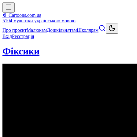
🍿 Cartoons.com.ua
5104
мультики
українською мовою
Про проєкт
Малюкам
Дошкільнятам
Школярам
Вхід
Реєстрація
Фіксики