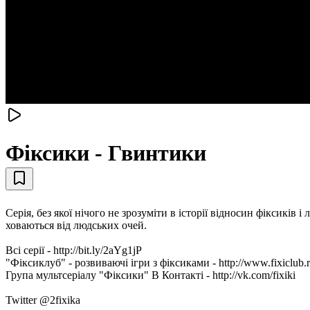
Фіксики - Гвинтики
Серія, без якої нічого не зрозуміти в історії відносин фіксиків
ховаються від людських очей.
Всі серії - http://bit.ly/2aYg1jP
"Фіксиклуб" - розвиваючі ігри з фіксиками - http://www.fixiclub.
Група мультсеріалу "Фіксики" В Контакті - http://vk.com/fixiki
Twitter @2fixika