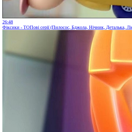
26:48
Фіксики - ТОПові серії (Пилосос, Бджола, Нічник, Деталька, Лі