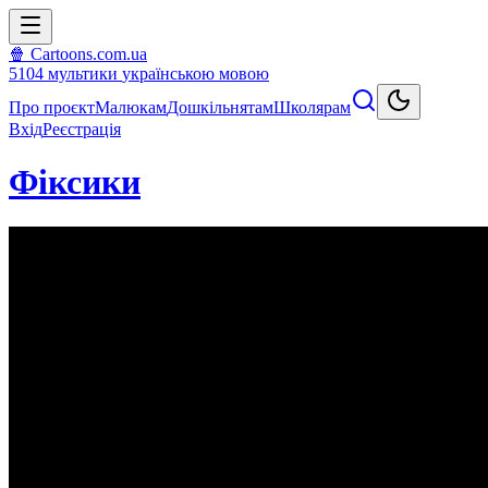
🍿 Cartoons.com.ua
5104
мультики
українською мовою
Про проєкт
Малюкам
Дошкільнятам
Школярам
Вхід
Реєстрація
Фіксики