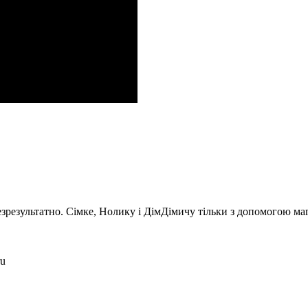
зрезультатно. Сімке, Нолику і ДімДімичу тільки з допомогою маг
ru