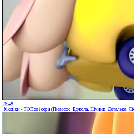
26:48
Фіксики - ТОПові серії (Пилосос, Бджола, Нічник, Деталька, Лі