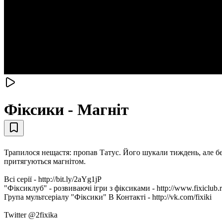
Фіксики - Магніт
Трапилося нещастя: пропав Татус. Його шукали тиждень, але бе
притягуються магнітом.
Всі серії - http://bit.ly/2aYg1jP
"Фіксиклуб" - розвиваючі ігри з фіксиками - http://www.fixiclub.
Група мультсеріалу "Фіксики" В Контакті - http://vk.com/fixiki
Twitter @2fixika