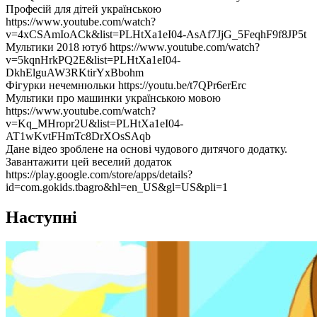
Професій для дітей українською
https://www.youtube.com/watch?
v=4xCSAmIoACk&list=PLHtXa1eI04-AsAf7JjG_5FeqhF9f8JP5t
Мультики 2018 ютуб https://www.youtube.com/watch?
v=5kqnHrkPQ2E&list=PLHtXa1eI04-
DkhElguAW3RKtirYxBbohm
Фігурки нечемнюльки https://youtu.be/t7QPr6erErc
Мультики про машинки українською мовою
https://www.youtube.com/watch?
v=Kq_MHropr2U&list=PLHtXa1eI04-
AT1wKvtFHmTc8DrXOsSAqb
Дане відео зроблене на основі чудового дитячого додатку.
Завантажити цей веселий додаток
https://play.google.com/store/apps/details?
id=com.gokids.tbagro&hl=en_US&gl=US&pli=1
Наступні