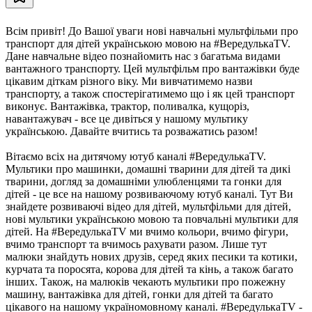
Всім привіт! До Вашої уваги нові навчальні мультфільми про
транспорт для дітей українською мовою на #ВередулькаTV.
Дане навчальне відео познайомить нас з багатьма видами
вантажного транспорту. Цей мультфільм про вантажівки буде
цікавим діткам різного віку. Ми вивчатимемо назви
транспорту, а також спостерігатимемо що і як цей транспорт
виконує. Вантажівка, трактор, поливалка, кущоріз,
навантажувач - все це дивіться у нашому мультику
українською. Давайте вчитись та розважатись разом!
Вітаємо всіх на дитячому ютуб каналі #ВередулькаТV.
Мультики про машинки, домашні тварини для дітей та дикі
тварини, догляд за домашніми улюбленцями та гонки для
дітей - це все на нашому розвиваючому ютуб каналі. Тут Ви
знайдете розвиваючі відео для дітей, мультфільми для дітей,
нові мультики українською мовою та повчальні мультики для
дітей. На #ВередулькаТV ми вчимо кольори, вчимо фігури,
вчимо транспорт та вчимось рахувати разом. Лише тут
малюки знайдуть нових друзів, серед яких песики та котики,
курчата та поросята, корова для дітей та кінь, а також багато
інших. Також, на малюків чекають мультики про пожежну
машину, вантажівка для дітей, гонки для дітей та багато
цікавого на нашому україномовному каналі. #ВередулькаТV -