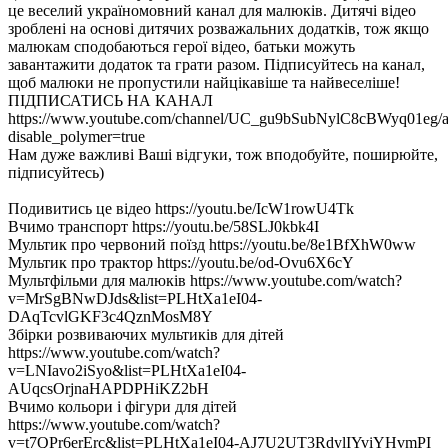
це веселий україномовний канал для малюків. Дитячі відео
зроблені на основі дитячих розважальних додатків, тож якщо
малюкам сподобаються герої відео, батьки можуть
завантажити додаток та грати разом. Підписуйтесь на канал,
щоб малюки не пропустили найцікавіше та найвеселіше!
ПІДПИСАТИСЬ НА КАНАЛ
https://www.youtube.com/channel/UC_gu9bSubNylC8cBWyq01eg/a
disable_polymer=true
Нам дуже важливі Ваші відгуки, тож вподобуйте, поширюйте,
підписуйтесь)
Подивитись це відео https://youtu.be/IcW1rowU4Tk
Вчимо транспорт https://youtu.be/58SLJ0kbk4I
Мультик про червоний поїзд https://youtu.be/8e1BfXhW0ww
Мультик про трактор https://youtu.be/od-Ovu6X6cY
Мультфільми для малюків https://www.youtube.com/watch?
v=MrSgBNwDJds&list=PLHtXa1eI04-
DAqTcvlGKF3c4QznMosM8Y
Збірки розвиваючих мультиків для дітей
https://www.youtube.com/watch?
v=LNIavo2iSyo&list=PLHtXa1eI04-
AUqcsOrjnaHAPDPHiKZ2bH
Вчимо кольори і фігури для дітей
https://www.youtube.com/watch?
v=t7QPr6erErc&list=PLHtXa1eI04-AJ7U2UT3RdylIYviYHvmPI