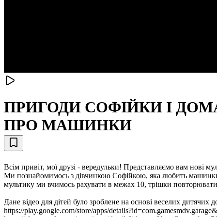
ПРИГОДИ СОФІЙКИ І ДОМ
ПРО МАШИНКИ
Всім привіт, мої друзі - вередульки! Представляємо вам нові 
Ми познайомимось з дівчинкою Софійкою, яка любить машинки 
мультику ми вчимось рахувати в межах 10, трішки повторюват
Дане відео для дітей було зроблене на основі веселих дитячих д
https://play.google.com/store/apps/details?id=com.gamesmdv.garag