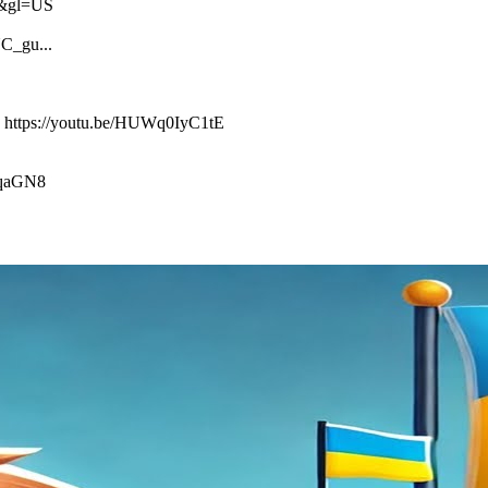
m5&gl=US
_gu...
s://youtu.be/HUWq0IyC1tE
qaGN8