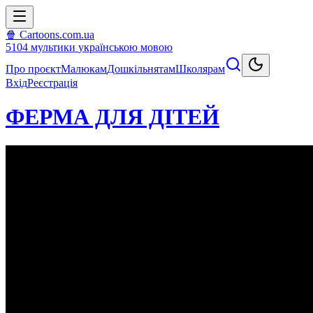
🍿 Cartoons.com.ua
5104
мультики
українською мовою
Про проєкт
Малюкам
Дошкільнятам
Школярам
Вхід
Реєстрація
ФЕРМА ДЛЯ ДІТЕЙ