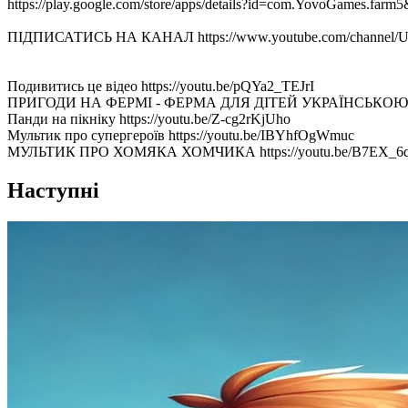
https://play.google.com/store/apps/details?id=com.YovoGames.far
ПІДПИСАТИСЬ НА КАНАЛ https://www.youtube.com/channel/UC
Подивитись це відео https://youtu.be/pQYa2_TEJrI
ПРИГОДИ НА ФЕРМІ - ФЕРМА ДЛЯ ДІТЕЙ УКРАЇНСЬКОЮ http
Панди на пікніку https://youtu.be/Z-cg2rKjUho
Мультик про супергероїв https://youtu.be/IBYhfOgWmuc
МУЛЬТИК ПРО ХОМЯКА ХОМЧИКА https://youtu.be/B7EX_6
Наступні