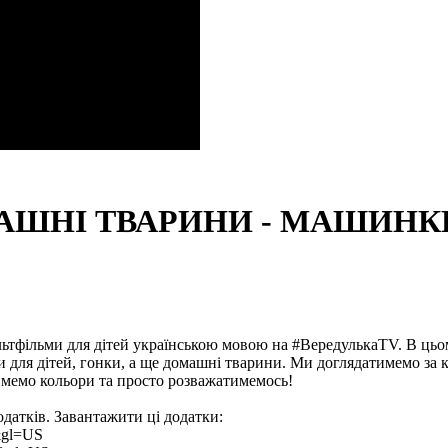
АШНІ ТВАРИНИ - МАШИНКИ
мультфільми для дітей українською мовою на #ВередулькаTV. В ц
для дітей, гонки, а ще домашні тварини. Ми доглядатимемо за 
имемо кольори та просто розважатимемось!
одатків. Завантажити ці додатки:
e&gl=US