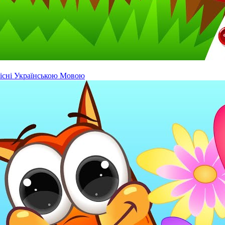
існі Українською Мовою