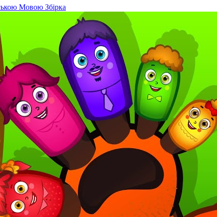
нською Мовою Збірка