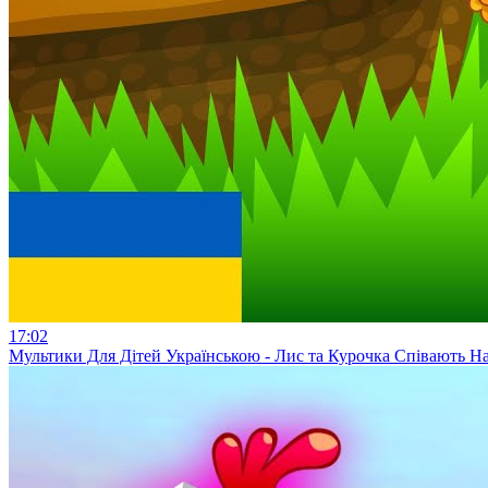
17:02
Мультики Для Дітей Українською - Лис та Курочка Співають Н