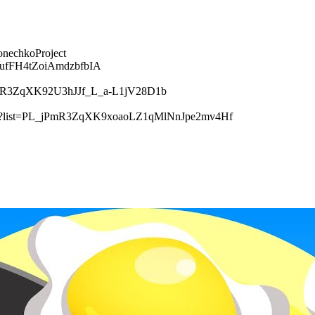
onechkoProject
OHufFH4tZoiAmdzbfbIA
L_jPmR3ZqXK92U3hJJf_L_a-L1jV28D1b
ylist?list=PL_jPmR3ZqXK9xoaoLZ1qMlNnJpe2mv4Hf