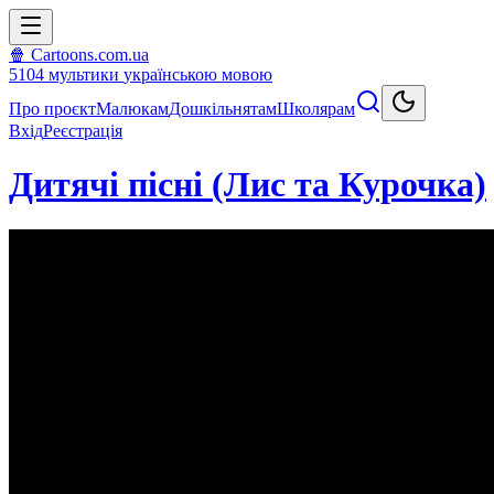
🍿 Cartoons.com.ua
5104
мультики
українською мовою
Про проєкт
Малюкам
Дошкільнятам
Школярам
Вхід
Реєстрація
Дитячі пісні (Лис та Курочка)