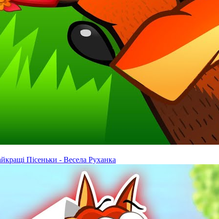
айкращі Пісеньки - Весела Руханка