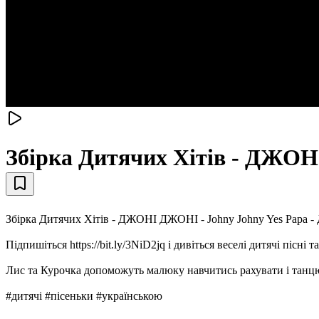
Збірка Дитячих Хітів - ДЖОНІ
Збірка Дитячих Хітів - ДЖОНІ ДЖОНІ - Johny Johny Yes Papa - 
Підпишіться https://bit.ly/3NiD2jq і дивіться веселі дитячі піс
Лис та Курочка допоможуть малюку навчитись рахувати і танцю
#дитячі #пісеньки #українською