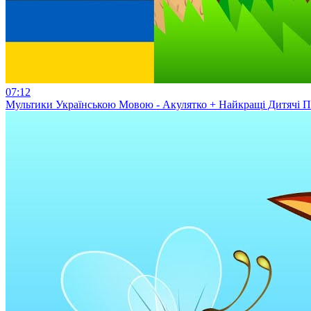
07:12
Мультики Українською Мовою - Акулятко + Найкращі Дитячі П