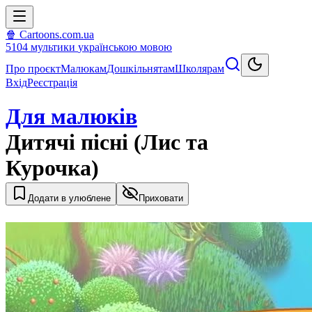
🍿 Cartoons.com.ua
5104
мультики
українською мовою
Про проєкт
Малюкам
Дошкільнятам
Школярам
Вхід
Реєстрація
Для малюків
Дитячі пісні (Лис та
Курочка)
Додати в улюблене
Приховати