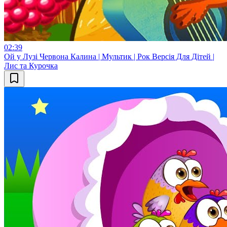
02:39
Ой у Лузі Червона Калина | Мультик | Рок Версія Для Дітей |
Лис та Курочка