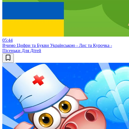
05:44
Вчимо Цифри та Букви Українською - Лис та Курочка -
Пісеньки Для Дітей