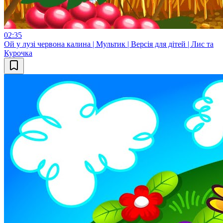
02:35
Ой у лузі червона калина | Мультик | Версія для дітей | Лис та
Курочка