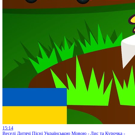
15:14
Веселі Дитячі Пісні Українською Мовою - Лис та Курочка -