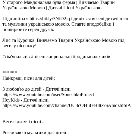
У старого Макдональда була ферма | Вивчаємо Тварин
Українською Мовою | Дитячі Пісні Українською
Підпишіться https://bit.ly/3NiD2jq і дивіться веселі дитячі пісні
та мультики українською мовою. Ставте вподобайки і
поширюйте серед друзів.
Лис та Курочка. Вивчаємо Тварин Українською Мовою під
веселу пісеньку!
#сім'япальців #пісенькапропальці #родинапальчиків
******
Найкращі пісні для дітей:
З любов'ю до дітей - Дитячі пісні
https://www.youtube.com/user/SonechkoProject
HeyKids - Дитячі пісні
https://www.youtube.com/channel/UC3cOHufFH4tZoiAmdzbfbIA
Веселі дитячі пісні -
Розвиваючі мультики для дітей -