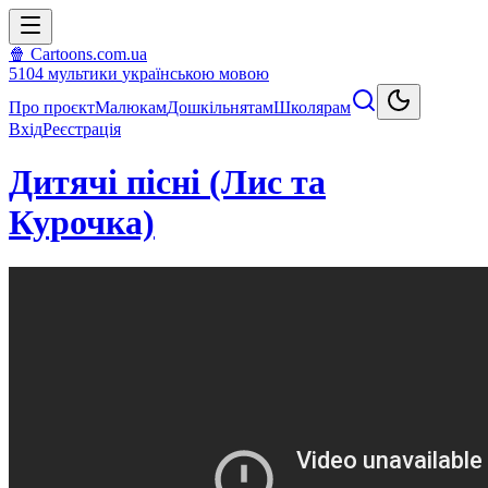
🍿 Cartoons.com.ua
5104
мультики
українською мовою
Про проєкт
Малюкам
Дошкільнятам
Школярам
Вхід
Реєстрація
Дитячі пісні (Лис та
Курочка)