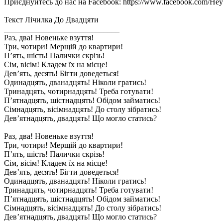
Приєднуйтесь до нас на Facebook: https://www.facebook.com/Hey
Текст Лічилка До Двадцяти
_____________________________
Раз, два! Новеньке взуття!
Три, чотири! Мерщій до квартири!
П’ять, шість! Палички скрізь!
Сім, вісім! Кладем їх на місце!
Дев’ять, десять! Бігти доведеться!
Одинадцять, дванадцять! Ніколи гратись!
Тринадцять, чотирнадцять! Треба готувати!
П’ятнадцять, шістнадцять! Обідом займатись!
Сімнадцять, вісімнадцять! До столу зібратись!
Дев’ятнадцять, двадцять! Що могло статись?
Раз, два! Новеньке взуття!
Три, чотири! Мерщій до квартири!
П’ять, шість! Палички скрізь!
Сім, вісім! Кладем їх на місце!
Дев’ять, десять! Бігти доведеться!
Одинадцять, дванадцять! Ніколи гратись!
Тринадцять, чотирнадцять! Треба готувати!
П’ятнадцять, шістнадцять! Обідом займатись!
Сімнадцять, вісімнадцять! До столу зібратись!
Дев’ятнадцять, двадцять! Що могло статись?