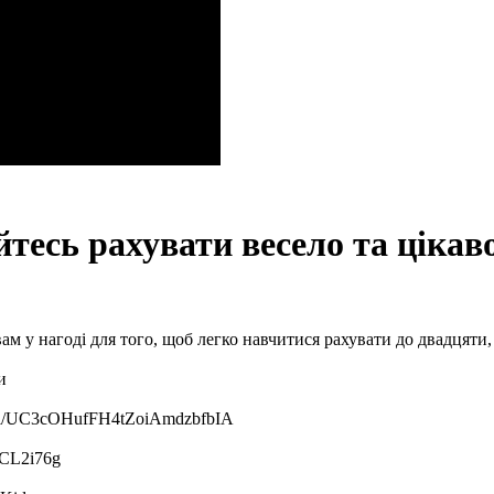
тесь рахувати весело та цікаво
ам у нагоді для того, щоб легко навчитися рахувати до двадцяти, 
и
nnel/UC3cOHufFH4tZoiAmdzbfbIA
yCL2i76g