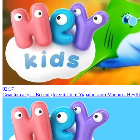
02:17
Семейка акул - Веселі Дитячі Пісні Українською Мовою - HeyKid