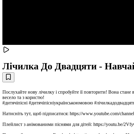
Лічилка До Двадцяти - Навчай
Послухайте нову лічилку і спробуйте її повторити! Вона стане в
весело та з користю!
#дитячіпісні #дитячіпісніукраїнськоюмовою #лічилкадодвадцят
Натисніть тут, щоб підписатися: https://www.youtube.com/cha
Плейлист з анімованими піснями для дітей: https://youtu.be/2Vf