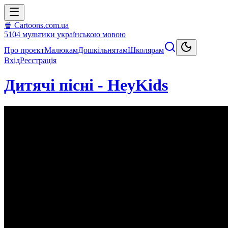
🍿 Cartoons.com.ua
5104
мультики
українською мовою
Про проєкт
Малюкам
Дошкільнятам
Школярам
Вхід
Реєстрація
Дитячі пісні - HeyKids