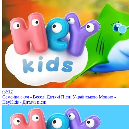
02:17
Семейка акул - Веселі Дитячі Пісні Українською Мовою -
HeyKids - Дитячі пісні