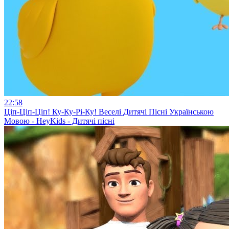
22:58
Ціп-Ціп-Ціп! Ку-Ку-Рі-Ку! Веселі Дитячі Пісні Українською
Мовою - HeyKids - Дитячі пісні