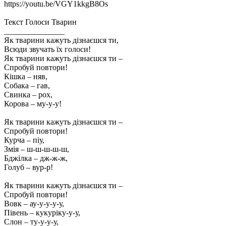
https://youtu.be/VGY1kkgB8Os
Текст Голоси Тварин
_______________
Як тварини кажуть дізнаєшся ти,
Всюди звучать їх голоси!
Як тварини кажуть дізнаєшся ти –
Спробуй повтори!
Кішка – няв,
Собака – гав,
Свинка – рох,
Корова – му-у-у!
Як тварини кажуть дізнаєшся ти –
Спробуй повтори!
Курча – піу,
Змія – ш-ш-ш-ш-ш,
Бджілка – дж-ж-ж,
Голуб – вур-р!
Як тварини кажуть дізнаєшся ти –
Спробуй повтори!
Вовк – ау-у-у-у-у,
Півень – кукуріку-у-у,
Слон – ту-у-у-у,