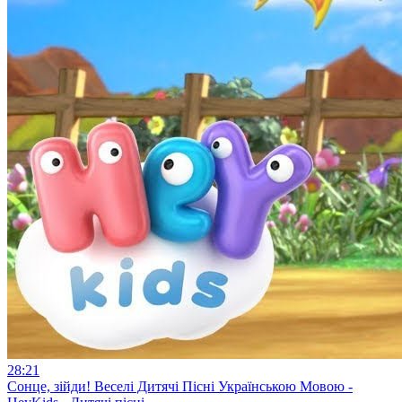
28:21
Сонце, зійди! Веселі Дитячі Пісні Українською Мовою -