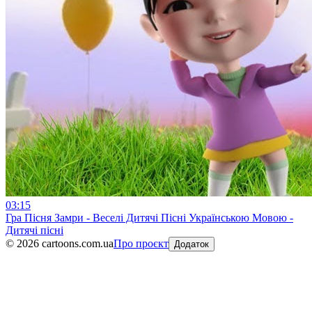
03:15
Гра Пісня Замри - Веселі Дитячі Пісні Українською Мовою -
Дитячі пісні
©
2026
cartoons.com.ua
Про проєкт
Додаток