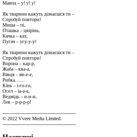
Мавпа – у! у! у!
Як тварини кажуть дізнаєшся ти –
Спробуй повтори!
Миша – пі,
Пташка – цвірінь,
Качка – ках,
Пугач – угу-у-у!
Як тварини кажуть дізнаєшся ти –
Спробуй повтори!
Ворона – кар-р,
Жаба – ква-а,
Вівця – ме-е-е,
Рибка……
Кінь – і-го-го,
Осел – іа-а-а,
Ведмідь – и-и-и,
Лев – р-р-р-р!
------------------------------------------------
© 2022 Vveee Media Limited.
------------------------------------------------
Наступні