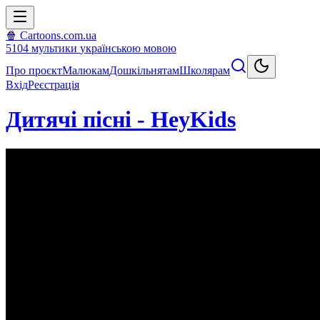
🍿 Cartoons.com.ua
5104
мультики
українською мовою
Про проєкт
Малюкам
Дошкільнятам
Школярам
Вхід
Реєстрація
Дитячі пісні - HeyKids