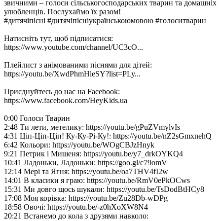
звичними – голоси сільськогосподарських тварин та домашніх
улюбленців. Послухаймо їх разом!
#дитячіпісні #дитячіпісніукраїнськоюмовою #голоситварин
Натисніть тут, щоб підписатися:
https://www.youtube.com/channel/UC3cO...
Плейлист з анімованими піснями для дітей:
https://youtu.be/XwdPhmHleSY?list=PLy...
Приєднуйтесь до нас на Facebook:
https://www.facebook.com/HeyKids.ua
0:00 Голоси Тварин
2:48 Ти лети, метелику: https://youtu.be/gPuZVmylvIs
4:31 Ціп-Ціп-Ціп! Ку-Ку-Рі-Ку!: https://youtu.be/nZ2sGmxnehQ
6:42 Кольори: https://youtu.be/WOgCBJzHnyk
9:21 Петрик і Мишеня: https://youtu.be/y7_drkOYKQ4
10:41 Ладоньки, Ладоньки: https://goo.gl/c79omV
12:14 Мері та Ягня: https://youtu.be/oa7THV4fI2w
14:01 В класики я граю: https://youtu.be/RmV0ePkOCws
15:31 Ми довго щось шукали: https://youtu.be/TsDodBtHCy8
17:08 Моя корівка: https://youtu.be/Zu28Db-wDPg
18:58 Овочі: https://youtu.be/-z0hXoXW8N4
20:21 Встанемо до кола з друзями навколо: