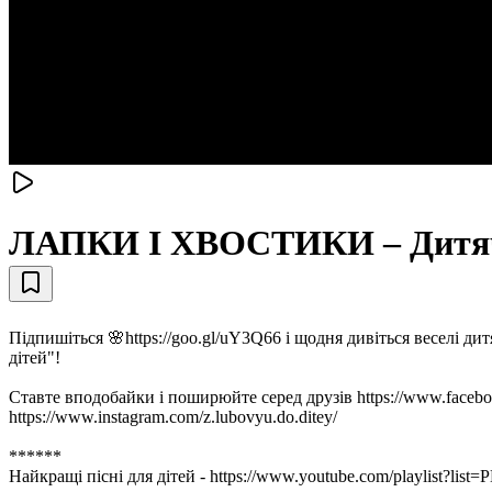
ЛАПКИ І ХВОСТИКИ – Дитячі 
Підпишіться 🌸https://goo.gl/uY3Q66 і щодня дивіться веселі ди
дітей"!
Ставте вподобайки і поширюйте серед друзів https://www.facebo
https://www.instagram.com/z.lubovyu.do.ditey/
******
Найкращі пісні для дітей - https://www.youtube.com/playli