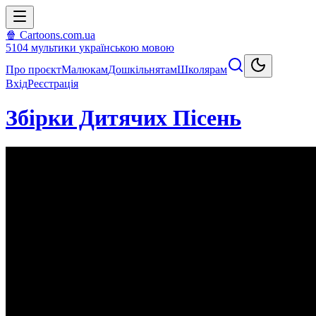
🍿 Cartoons.com.ua
5104
мультики
українською мовою
Про проєкт
Малюкам
Дошкільнятам
Школярам
Вхід
Реєстрація
Збірки Дитячих Пісень