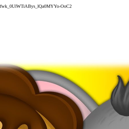
PLElG6fwk_0UlWTiABys_lQa0MYYo-OoC2