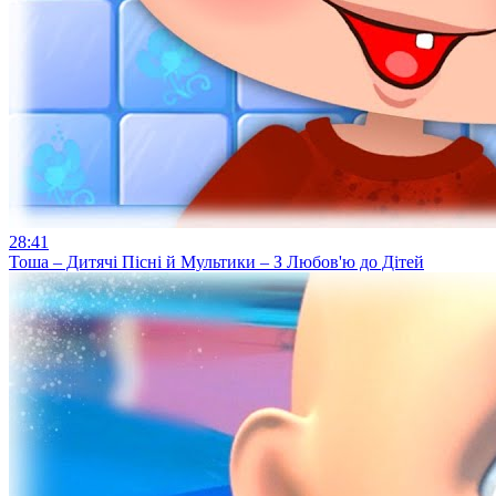
28:41
Тоша – Дитячі Пісні й Мультики – З Любов'ю до Дітей