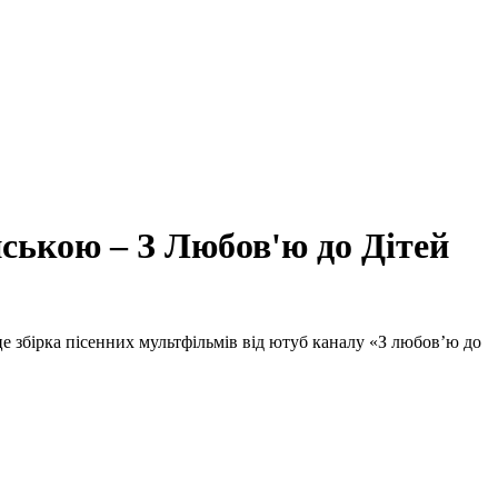
ькою – З Любов'ю до Дітей
 це збірка пісенних мультфільмів від ютуб каналу «З любов’ю до