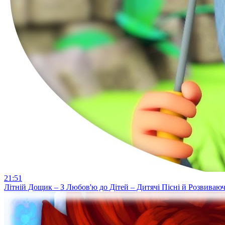
21:51
Літній Дощик – З Любов'ю до Дітей – Дитячі Пісні й Розвиваю