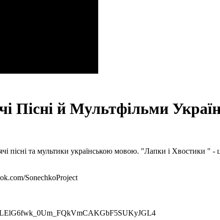
Пісні й Мультфільми Українс
тячі пісні та мультики українською мовою. "Лапки і Хвостики " -
ok.com/SonechkoProject
st?list=PLElG6fwk_0Um_FQkVmCAKGbF5SUKyJGL4