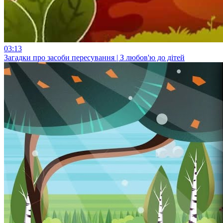
03:13
Загадки про засоби пересування | З любов'ю до дітей