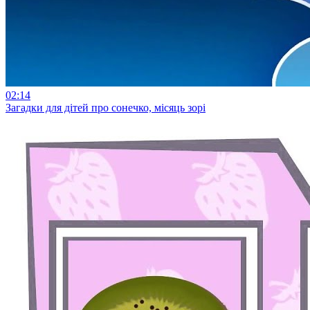
02:14
Загадки для дітей про сонечко, місяць зорі