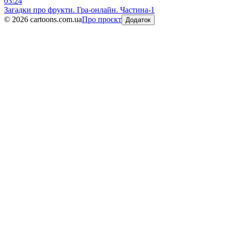
03:24
Загадки про фрукти. Гра-онлайн. Частина-1
©
2026
cartoons.com.ua
Про проєкт
Додаток