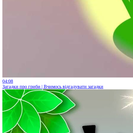
04:08
Загадки про гриби | Вчимось відгадувати загадки