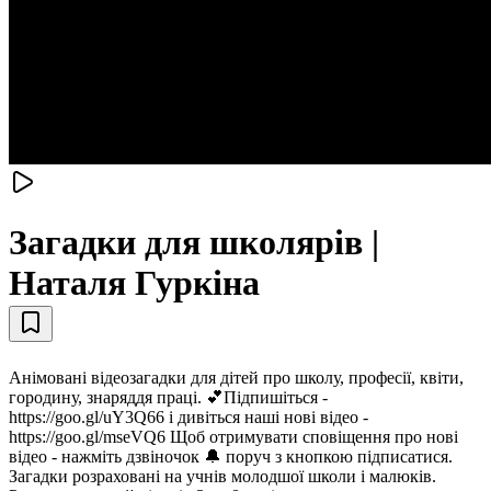
Загадки для школярів |
Наталя Гуркіна
Анімовані відеозагадки для дітей про школу, професії, квіти,
городину, знаряддя праці. 💕Підпишіться -
https://goo.gl/uY3Q66 і дивіться наші нові відео -
https://goo.gl/mseVQ6 Щоб отримувати сповіщення про нові
відео - нажміть дзвіночок 🔔 поруч з кнопкою підписатися.
Загадки розраховані на учнів молодшої школи і малюків.