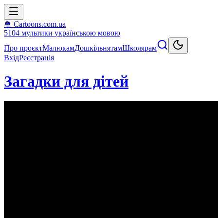
🍿 Cartoons.com.ua
5104
мультики
українською мовою
Про проєкт
Малюкам
Дошкільнятам
Школярам
Вхід
Реєстрація
Загадки для дітей