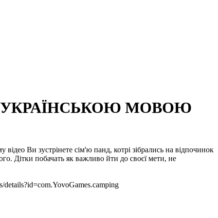
ЕЙ УКРАЇНСЬКОЮ МОВОЮ
 відео Ви зустрінете сім'ю панд, котрі зібрались на відпочинок
го. Дітки побачать як важливо йти до своєї мети, не
pps/details?id=com.YovoGames.camping