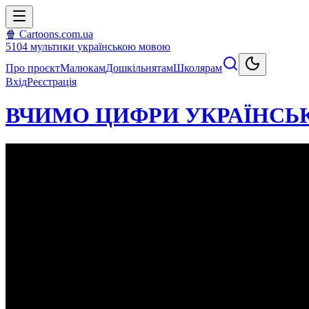
🍿 Cartoons.com.ua
5104
мультики
українською мовою
Про проєкт
Малюкам
Дошкільнятам
Школярам
Вхід
Реєстрація
ВЧИМО ЦИФРИ УКРАЇНСЬК