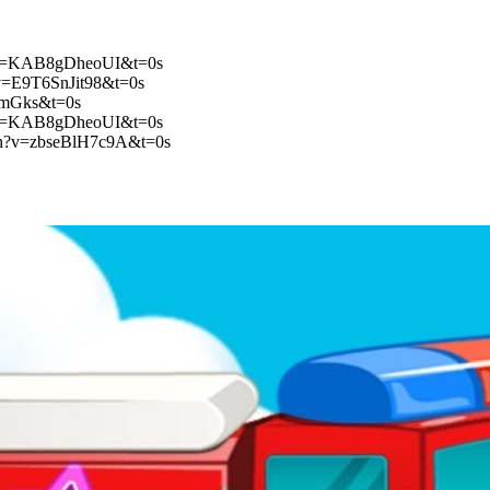
?v=KAB8gDheoUI&t=0s
v=E9T6SnJit98&t=0s
gmGks&t=0s
?v=KAB8gDheoUI&t=0s
ch?v=zbseBlH7c9A&t=0s