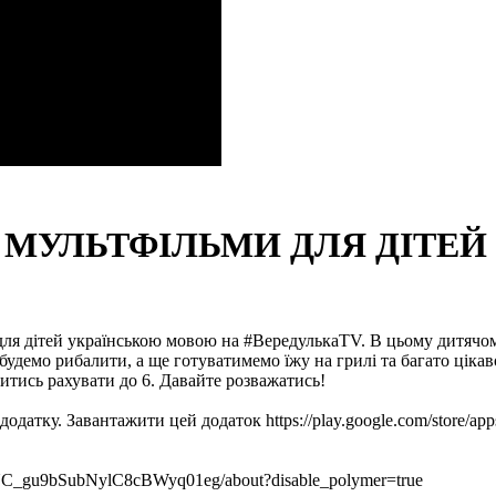
ВІ МУЛЬТФІЛЬМИ ДЛЯ ДІТ
для дітей українською мовою на #ВередулькаTV. В цьому дитячому
демо рибалити, а ще готуватимемо їжу на грилі та багато цікаво
итись рахувати до 6. Давайте розважатись!
додатку. Завантажити цей додаток https://play.google.com/store/a
_gu9bSubNylC8cBWyq01eg/about?disable_polymer=true