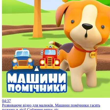
04:37
Розвиваюче відео для малюків. Машини помічники гасять
пожежу в лісі! Собаченя рятує ліс