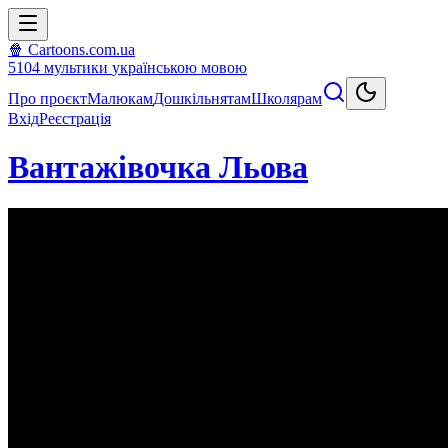
🍿 Cartoons.com.ua
5104
мультики
українською мовою
Про проєкт
Малюкам
Дошкільнятам
Школярам
Вхід
Реєстрація
Вантажівочка Льова