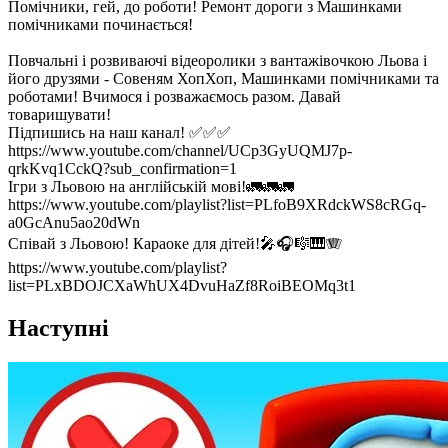
Помічники, гей, до роботи! Ремонт дороги з Машинками
помічниками починається!
Повчальні і розвиваючі відеоролики з вантажівочкою Льова і
його друзями - Совеням ХопХоп, Машинками помічниками та
роботами! Вчимося і розважаємось разом. Давай
товаришувати!
Підпишись на наш канал! ✅✅✅
https://www.youtube.com/channel/UCp3GyUQMJ7p-
qrkKvq1CckQ?sub_confirmation=1
Ігри з Льовою на англійській мові!🚛🚛🚛
https://www.youtube.com/playlist?list=PLfoB9XRdckWS8cRGq-
a0GcAnu5ao20dWn
Співай з Льовою! Караоке для дітей!🎤🎧🎼🎹🪗
https://www.youtube.com/playlist?
list=PLxBDOJCXaWhUX4DvuHaZf8RoiBEOMq3t1
Наступні