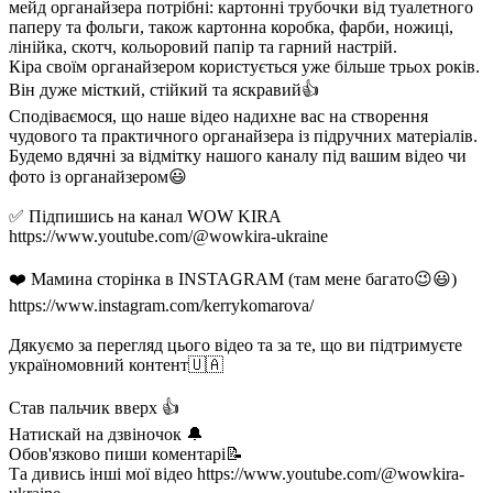
мейд органайзера потрібні: картонні трубочки від туалетного
паперу та фольги, також картонна коробка, фарби, ножиці,
лінійка, скотч, кольоровий папір та гарний настрій.
Кіра своїм органайзером користується уже більше трьох років.
Він дуже місткий, стійкий та яскравий👍
Сподіваємося, що наше відео надихне вас на створення
чудового та практичного органайзера із підручних матеріалів.
Будемо вдячні за відмітку нашого каналу під вашим відео чи
фото із органайзером😃
✅ Підпишись на канал WOW KIRA
https://www.youtube.com/@wowkira-ukraine
❤️ Мамина сторінка в INSTAGRAM (там мене багато😉😃)
https://www.instagram.com/kerrykomarova/
Дякуємо за перегляд цього відео та за те, що ви підтримуєте
україномовний контент🇺🇦
Став пальчик вверх 👍
Натискай на дзвіночок 🔔
Обов'язково пиши коментарі📝
Та дивись інші мої відео https://www.youtube.com/@wowkira-