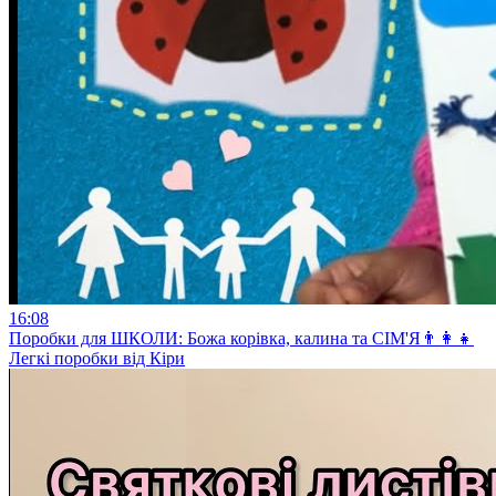
16:08
Поробки для ШКОЛИ: Божа корівка, калина та СІМ'Я👨👩👧
Легкі поробки від Кіри