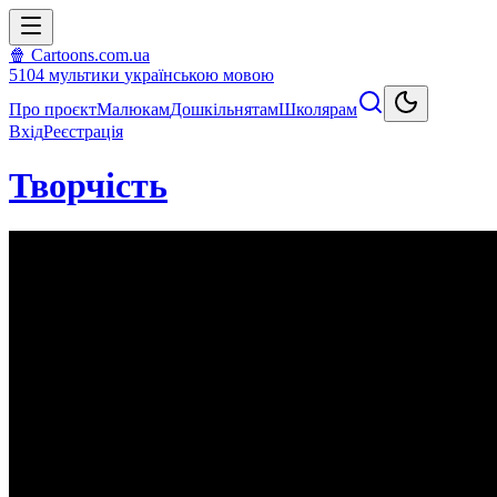
🍿 Cartoons.com.ua
5104
мультики
українською мовою
Про проєкт
Малюкам
Дошкільнятам
Школярам
Вхід
Реєстрація
Творчість