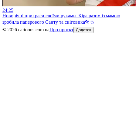
24:25
Новорічні прикраси своїми руками. Кіра разом із мамою
зробила паперового Санту та сніговика🎅⛄️
©
2026
cartoons.com.ua
Про проєкт
Додаток