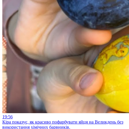
19:56
Кіра показує, як красиво пофарбувати яйця на Великдень без
використання хімічних барвників.