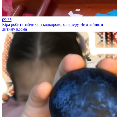
09:35
Кіра робить зайчика із кольорового паперу. Чим зайняти
дитину вдома