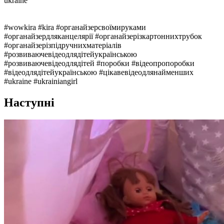
ukraine
#wowkira #kira #органайзерсвоїмируками
#органайзердляканцелярії #органайзерізкартоннихтрубок
#органайзерізпідручнихматеріалів
#розвиваючевідеодлядітейукраїнською
#розвиваючевідеодлядітей #поробки #відеопропоробки
#відеодлядітейукраїнською #цікавевідеодлянайменших
#ukraine #ukrainiangirl
Наступні