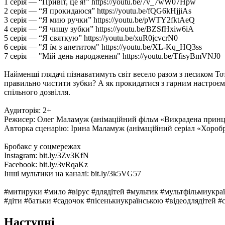
1 серія — “Привіт, це я!” https://youtu.be/7v_7wW07Hpw
2 серія — “Я прокидаюся” https://youtu.be/fQG6kHjjiAs
3 серія — “Я мию ручки” https://youtu.be/pWTY2fktAeQ
4 серія — “Я чищу зубки” https://youtu.be/BZSfHxiw6iA
5 серія — “Я святкую” https://youtu.be/xuR0jcvcrN0
6 серія — "Я їм з апетитом" https://youtu.be/XL-Kq_HQ3ss
7 серія — "Мій день народження" https://youtu.be/TfisyBmVNJ0
Найменші глядачі пізнаватимуть світ весело разом з песиком Т
правильно чистити зубки? А як прокидатися з гарним настроєм? 
спільного дозвілля.
Аудиторія: 2+
Режисер: Олег Маламуж (анімаційний фільм «Викрадена принц
Авторка сценарію: Ірина Маламуж (анімаційний серіал «Хоробрі
Бробакс у соцмережах
Instagram: bit.ly/3Zv3KfN
Facebook: bit.ly/3vRqaKz
Інші мультики на каналі: bit.ly/3k5VG57
#митируки #мило #вірус #длядітей #мультик #мультфільмиукраїн
#діти #батьки #садочок #пісенькиукраїнською #відеодлядітей #
Наступні