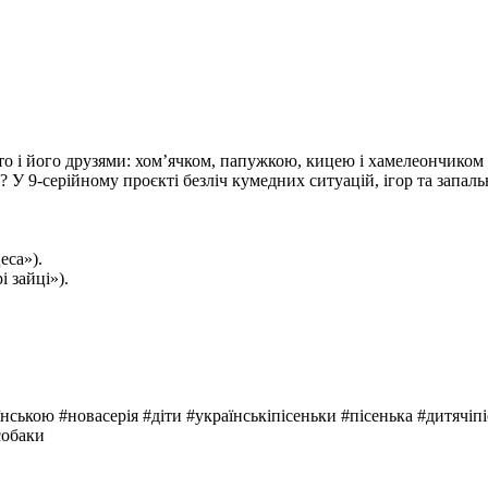
ото і його друзями: хом’ячком, папужкою, кицею і хамелеончико
У 9-серійному проєкті безліч кумедних ситуацій, ігор та запальни
еса»).
 зайці»).
ською #новасерія #діти #українськіпісеньки #пісенька #дитячіп
собаки