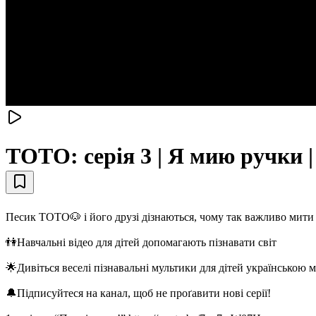
ТОТО: серія 3 | Я мию руч
Песик ТОТО🐶 і його друзі дізнаються, чому так важливо мити 
👫Навчальні відео для дітей допомагають пізнавати світ
🌟Дивіться веселі пізнавальні мультики для дітей українською 
🔔Підписуйтеся на канал, щоб не проґавити нові серії!