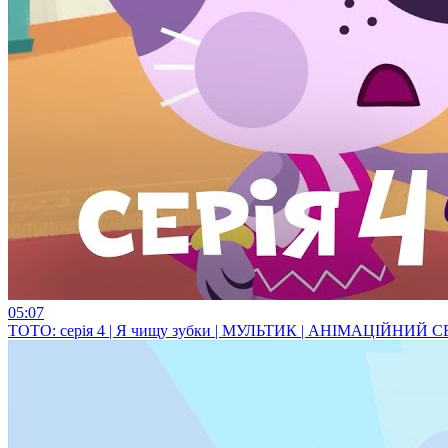
05:07
ТОТО: серія 4 | Я чищу зубки | МУЛЬТИК | АНІМАЦІЙНИЙ 