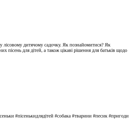
м у лісовому дитячому садочку. Як познайомитися? Як
х пісень для дітей, а також цікаві рішення для батьків щодо
ісеньки #пісенькидлядітей #собака #тварини #песик #пригоди