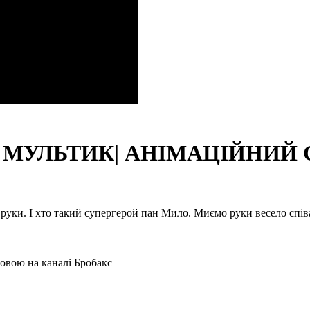
ки | МУЛЬТИК| АНІМАЦІЙНИЙ
руки. І хто такий супергерой пан Мило. Миємо руки весело співа
мовою на каналі Бробакс