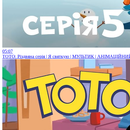
05:07
ТОТО: Різдвяна серія | Я святкую | МУЛЬТИК | АНІМАЦІЙН