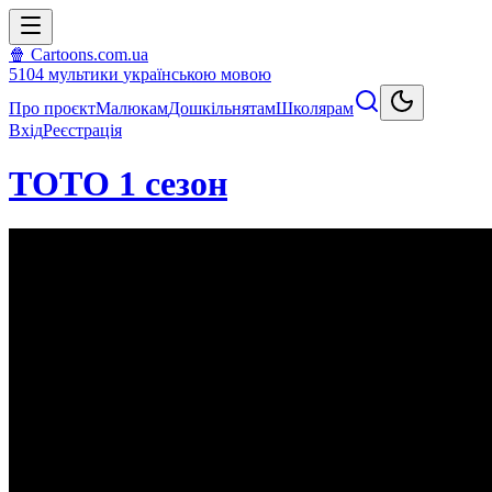
🍿 Cartoons.com.ua
5104
мультики
українською мовою
Про проєкт
Малюкам
Дошкільнятам
Школярам
Вхід
Реєстрація
ТОТО 1 сезон