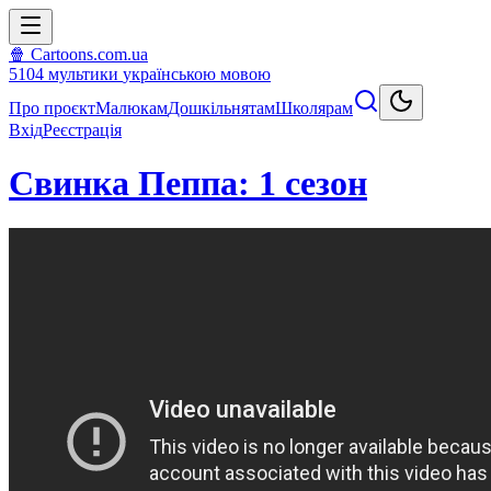
🍿 Cartoons.com.ua
5104
мультики
українською мовою
Про проєкт
Малюкам
Дошкільнятам
Школярам
Вхід
Реєстрація
Свинка Пеппа: 1 сезон