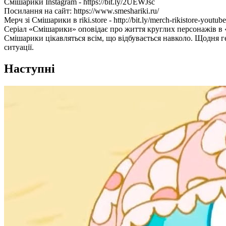
Смішарики Instagram - https://bit.ly/2UEWJsc
Посилання на сайт: https://www.smeshariki.ru/
Мерч зі Смішарики в riki.store - http://bit.ly/merch-rikistore-youtube
Серіал «Смішарики» оповідає про життя круглих персонажів в «К
Смішарики цікавляться всім, що відбувається навколо. Щодня гер
ситуації.
Наступні