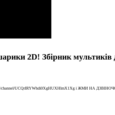
шарики 2D! Збірник мультиків 
ube.com/channel/UCQrIRYWhdi0XgHUXHlmX1Xg і ЖМИ НА ДЗВІНО