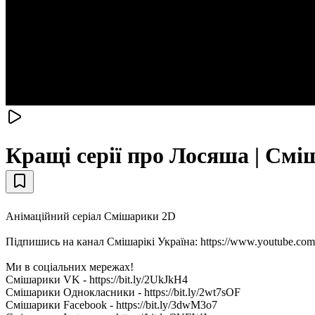
Кращі серії про Лосяша | Смі
Анімаційний серіал Смішарики 2D
Підпишись на канал Смiшарікі Україна: https://www.yout
Ми в соціальних мережах!
Смішарики VK - https://bit.ly/2UkJkH4
Смішарики Однокласники - https://bit.ly/2wt7sOF
Смішарики Facebook - https://bit.ly/3dwM3o7