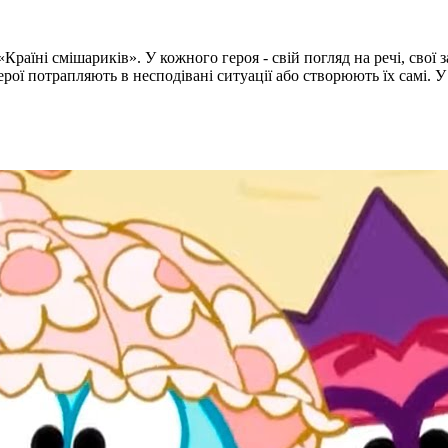
раїні смішариків». У кожного героя - свій погляд на речі, свої 
ої потрапляють в несподівані ситуації або створюють їх самі. У 