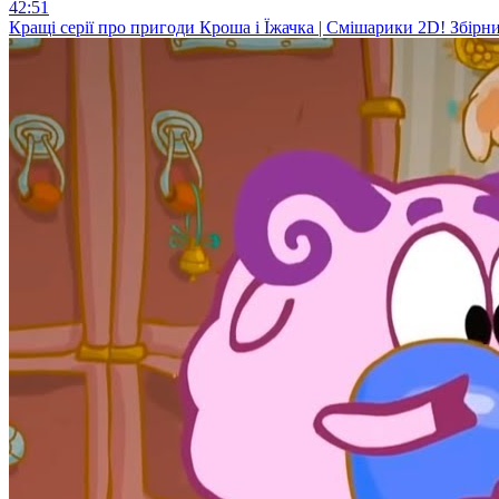
42:51
Кращі серії про пригоди Кроша і Їжачка | Смішарики 2D! Збірни