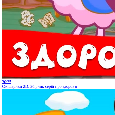
30:35
Смiшарики 2D. Збірник серій про здоров'я