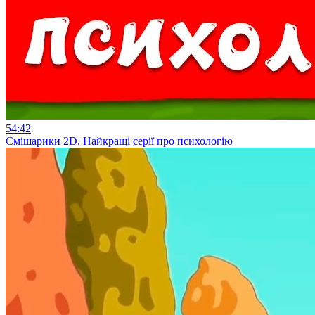
54:42
Смiшарики 2D. Найкращі серії про психологію