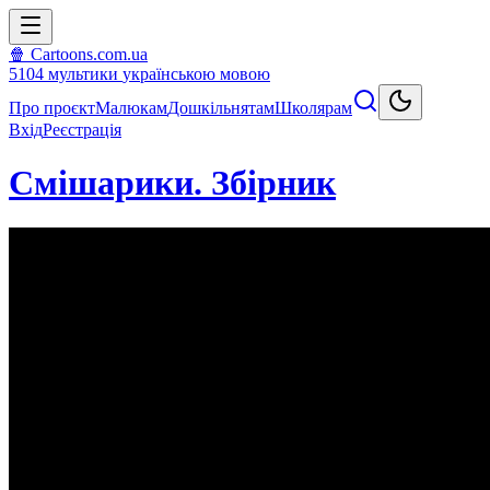
🍿 Cartoons.com.ua
5104
мультики
українською мовою
Про проєкт
Малюкам
Дошкільнятам
Школярам
Вхід
Реєстрація
Смішарики. Збірник