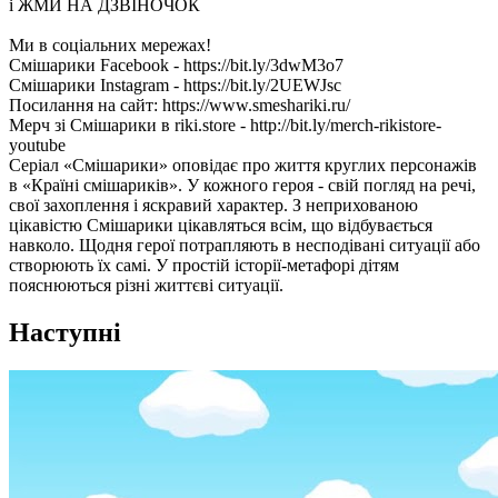
і ЖМИ НА ДЗВІНОЧОК
Ми в соціальних мережах!
Смішарики Facebook - https://bit.ly/3dwM3o7
Смішарики Instagram - https://bit.ly/2UEWJsc
Посилання на сайт: https://www.smeshariki.ru/
Мерч зі Смішарики в riki.store - http://bit.ly/merch-rikistore-
youtube
Серіал «Смішарики» оповідає про життя круглих персонажів
в «Країні смішариків». У кожного героя - свій погляд на речі,
свої захоплення і яскравий характер. З неприхованою
цікавістю Смішарики цікавляться всім, що відбувається
навколо. Щодня герої потрапляють в несподівані ситуації або
створюють їх самі. У простій історії-метафорі дітям
пояснюються різні життєві ситуації.
Наступні