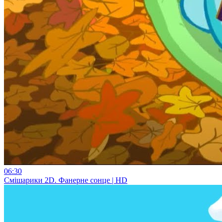
06:30
Смiшарики 2D. Фанерне сонце | HD