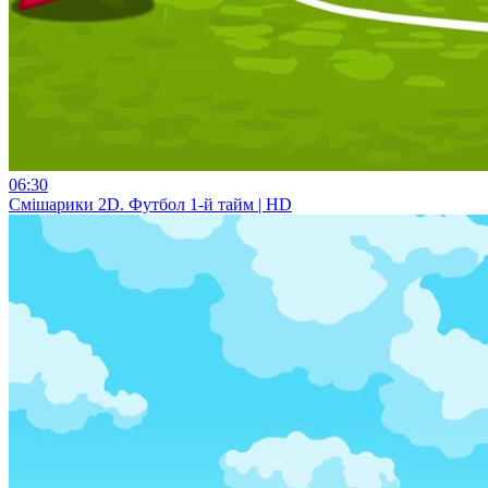
06:30
Смiшарики 2D. Футбол 1-й тайм | HD