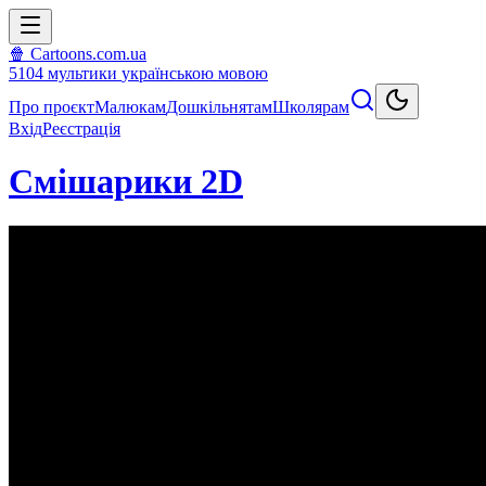
🍿 Cartoons.com.ua
5104
мультики
українською мовою
Про проєкт
Малюкам
Дошкільнятам
Школярам
Вхід
Реєстрація
Смiшарики 2D