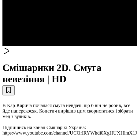
Смiшарики 2D. Смуга
невезіння | HD
В Кар-Карича почалася смуга невдачі: що б він не робив, все
йде наперекосяк. Копатич вирішив цим скористатися і зібрати
мед з вуликів.
Підпишись на канал Смiшарікі Україна:
https://www.youtube.com/channel/UCQrIRYWhdi0XgHUXHlmX1