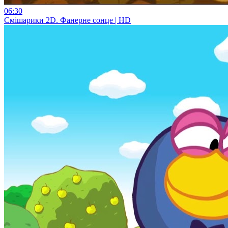
06:30
Смiшарики 2D. Фанерне сонце | HD