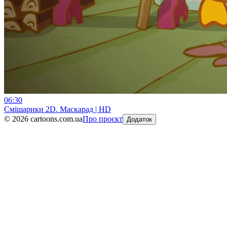
06:30
Смiшарики 2D. Маскарад | HD
©
2026
cartoons.com.ua
Про проєкт
Додаток