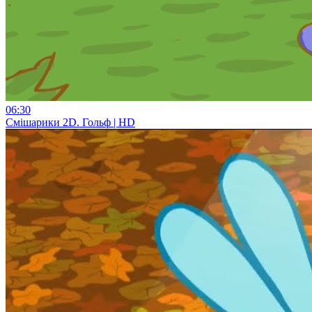
06:30
Смiшарики 2D. Гольф | HD