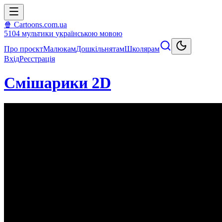
🍿 Cartoons.com.ua
5104
мультики
українською мовою
Про проєкт
Малюкам
Дошкільнятам
Школярам
Вхід
Реєстрація
Смiшарики 2D