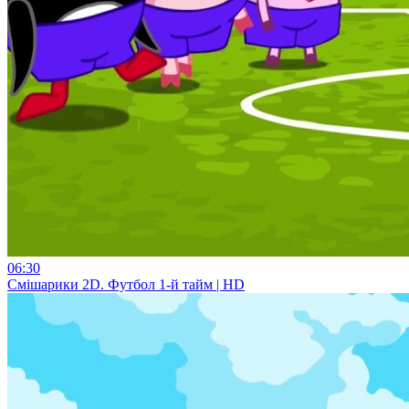
06:30
Смiшарики 2D. Футбол 1-й тайм | HD