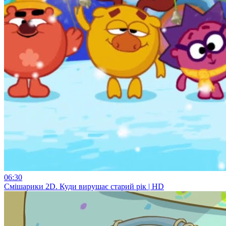
06:30
Смiшарики 2D. Куди вирушає старий рік | HD