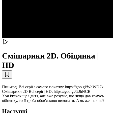
Смiшарики 2D. Обіцянка |
HD
Пин-код. Всі серії з самого початку: https://goo.gl/WqWD2k
Смiшарики 2D Всі серії | HD: https://goo.gl/GJhNCB
Хоч Їжачок ще і дитя, але вже розуміє, що якщо дав комусь
обіцянку, то її треба обов'язково виконати. А як же інакше?
Наступні