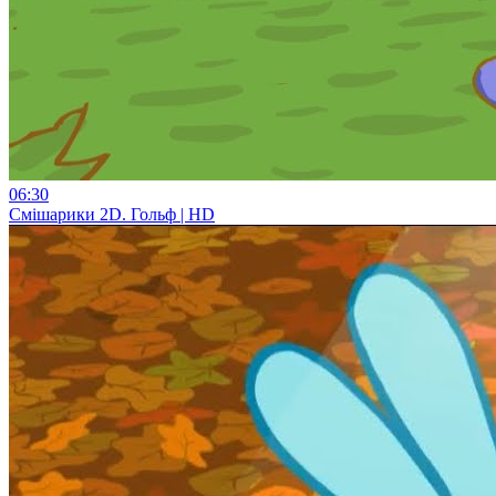
06:30
Смiшарики 2D. Гольф | HD