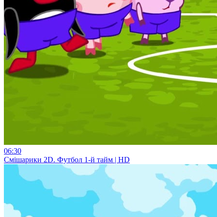
06:30
Смiшарики 2D. Футбол 1-й тайм | HD