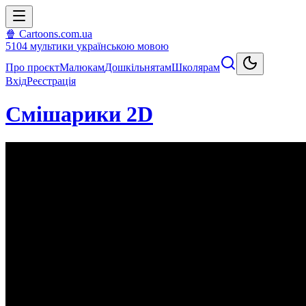
🍿 Cartoons.com.ua
5104
мультики
українською мовою
Про проєкт
Малюкам
Дошкільнятам
Школярам
Вхід
Реєстрація
Смiшарики 2D