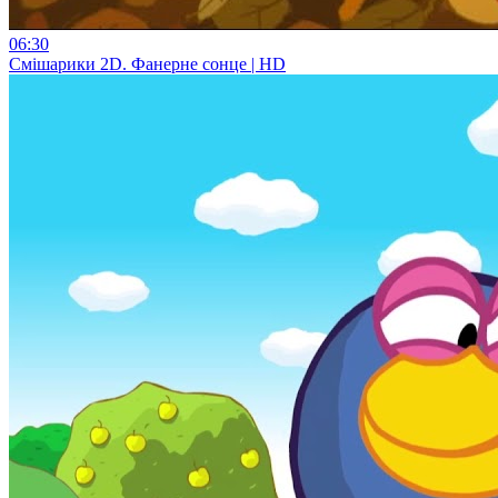
06:30
Смiшарики 2D. Фанерне сонце | HD