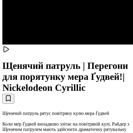
Щенячий патруль | Перегони
для порятунку мера Ґудвей!|
Nickelodeon Cyrillic
Щенячий патруль рятує повітряну кулю мера Ґудвей
Коли мер Ґудвей випадково злітає на повітряній кулі, Райдер з
Щенячим патрулем мають здійснити драматичну рятувальну