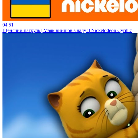
04:51
Щенячий патруль | Маяк вийшов з ладу! | Nickelodeon Cyrillic