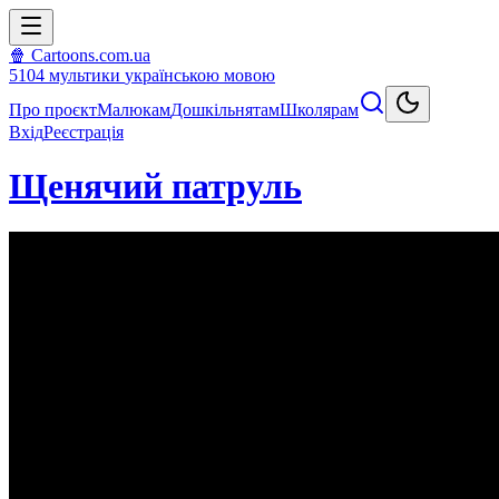
🍿 Cartoons.com.ua
5104
мультики
українською мовою
Про проєкт
Малюкам
Дошкільнятам
Школярам
Вхід
Реєстрація
Щенячий патруль