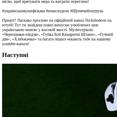
місію, щоб врятувати мера та виграти перегони!
#українськімультфільми #никелодеон #Щенячийпатруль
Привіт! Ласкаво просимо на офіційний канал Nickelodeon на
ютубі! Тут ти знайдеш повні випуски улюблених шоу
українською мовою у високій якості. Мультсеріали
«Черепашки-ніндзя», «Губка Боб Квадратні Штани», «Гучний
дім», «Хлібокачки» та багато інших чекають тебе на нашому
youtube-каналі!
Наступні