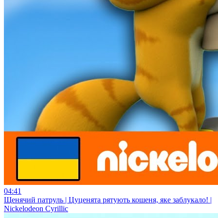
04:41
Щенячий патруль | Цуценята рятують кошеня, яке заблукало! |
Nickelodeon Cyrillic