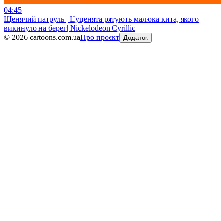
04:45
Щенячий патруль | Цуценята рятують малюка кита, якого
викинуло на берег| Nickelodeon Cyrillic
©
2026
cartoons.com.ua
Про проєкт
Додаток