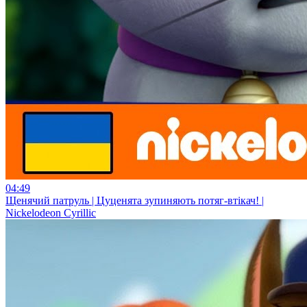
04:49
Щенячий патруль | Цуценята зупиняють потяг-втікач! |
Nickelodeon Cyrillic